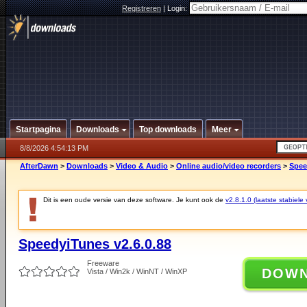
Registreren
|
Login:
Startpagina
Downloads
Top downloads
Meer
8/8/2026 4:54:13 PM
AfterDawn
>
Downloads
>
Video & Audio
>
Online audio/video recorders
>
Spee
Dit is een oude versie van deze software. Je kunt ook de
v2.8.1.0 (laatste stabiele 
SpeedyiTunes v2.6.0.88
Freeware
DOW
Vista / Win2k / WinNT / WinXP