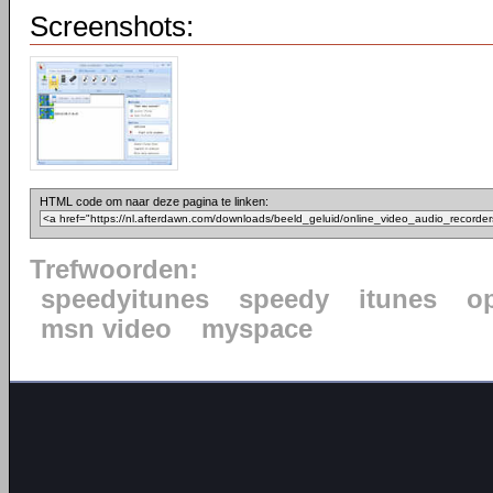
Screenshots:
HTML code om naar deze pagina te linken:
Trefwoorden:
speedyitunes
speedy
itunes
o
msn video
myspace