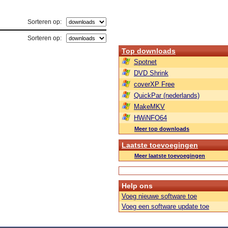
Sorteren op:
Sorteren op:
Top downloads
Spotnet
DVD Shrink
coverXP Free
QuickPar (nederlands)
MakeMKV
HWiNFO64
Meer top downloads
Laatste toevoegingen
Meer laatste toevoegingen
Help ons
Voeg nieuwe software toe
Voeg een software update toe