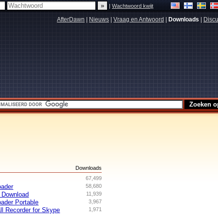
|
Wachtwoord kwijt
AfterDawn
|
Nieuws
|
Vraag en Antwoord
|
Downloads
|
Discu
s
Downloads
67,499
oader
58,680
 Download
11,939
ader Portable
3,967
ll Recorder for Skype
1,971