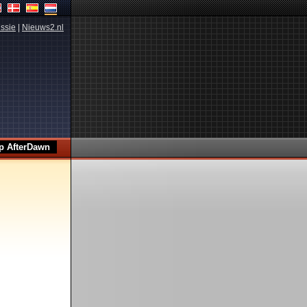
ssie
|
Nieuws2.nl