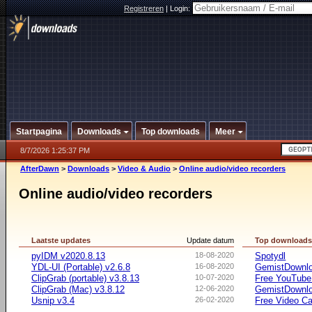
Registreren
|
Login:
Startpagina
Downloads
Top downloads
Meer
8/7/2026 1:25:37 PM
AfterDawn
>
Downloads
>
Video & Audio
>
Online audio/video recorders
Online audio/video recorders
Laatste updates
Update datum
Top download
pyIDM v2020.8.13
18-08-2020
Spotydl
YDL-UI (Portable) v2.6.8
16-08-2020
GemistDownl
ClipGrab (portable) v3.8.13
10-07-2020
Free YouTube
ClipGrab (Mac) v3.8.12
12-06-2020
GemistDownlo
Usnip v3.4
26-02-2020
Free Video Ca