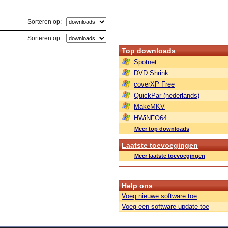
Sorteren op:
Sorteren op:
Top downloads
Spotnet
DVD Shrink
coverXP Free
QuickPar (nederlands)
MakeMKV
HWiNFO64
Meer top downloads
Laatste toevoegingen
Meer laatste toevoegingen
Help ons
Voeg nieuwe software toe
Voeg een software update toe