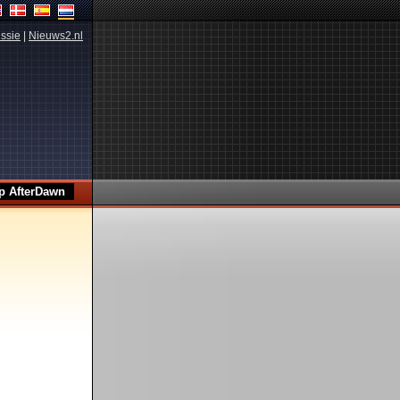
ssie
|
Nieuws2.nl