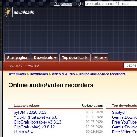
Registreren
|
Login:
Startpagina
Downloads
Top downloads
Meer
8/7/2026 3:52:57 AM
AfterDawn
>
Downloads
>
Video & Audio
>
Online audio/video recorders
Online audio/video recorders
Laatste updates
Update datum
Top download
pyIDM v2020.8.13
18-08-2020
Spotydl
YDL-UI (Portable) v2.6.8
16-08-2020
GemistDownl
ClipGrab (portable) v3.8.13
10-07-2020
Free YouTube
ClipGrab (Mac) v3.8.12
12-06-2020
GemistDownlo
Usnip v3.4
26-02-2020
Free Video Ca