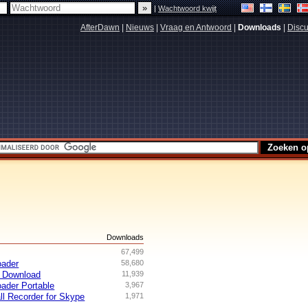
|
Wachtwoord kwijt
AfterDawn
|
Nieuws
|
Vraag en Antwoord
|
Downloads
|
Discu
s
Downloads
67,499
oader
58,680
 Download
11,939
ader Portable
3,967
ll Recorder for Skype
1,971