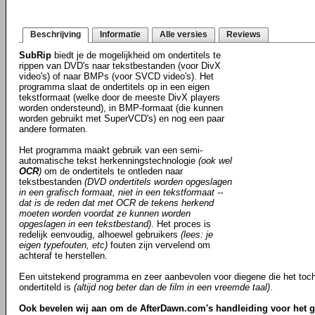
Beschrijving
Informatie
Alle versies
Reviews
SubRip
biedt je de mogelijkheid om ondertitels te
rippen van DVD's naar tekstbestanden (voor DivX
video's) of naar BMPs (voor SVCD video's). Het
programma slaat de ondertitels op in een eigen
tekstformaat (welke door de meeste DivX players
worden ondersteund), in BMP-formaat (die kunnen
worden gebruikt met SuperVCD's) en nog een paar
andere formaten.
Het programma maakt gebruik van een semi-
automatische tekst herkenningstechnologie
(ook wel
OCR
)
om de ondertitels te ontleden naar
tekstbestanden
(DVD ondertitels worden opgeslagen
in een grafisch formaat, niet in een tekstformaat --
dat is de reden dat met OCR de tekens herkend
moeten worden voordat ze kunnen worden
opgeslagen in een tekstbestand)
. Het proces is
redelijk eenvoudig, alhoewel gebruikers
(lees: je
eigen typefouten, etc)
fouten zijn vervelend om
achteraf te herstellen.
Een uitstekend programma en zeer aanbevolen voor diegene die het toch 
ondertiteld is
(altijd nog beter dan de film in een vreemde taal)
.
Ook bevelen wij aan om de AfterDawn.com's handleiding voor het g