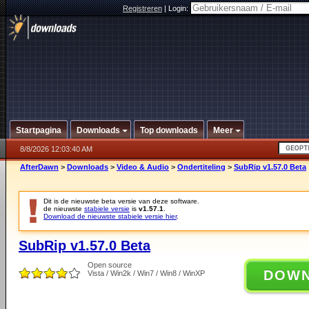
Registreren
|
Login:
Startpagina
Downloads
Top downloads
Meer
8/8/2026 12:03:40 AM
AfterDawn
>
Downloads
>
Video & Audio
>
Ondertiteling
>
SubRip v1.57.0 Beta
Dit is de nieuwste beta versie van deze software.
de nieuwste
stabiele versie
is
v1.57.1
.
Download de nieuwste stabiele versie hier
.
SubRip v1.57.0 Beta
Open source
DOW
Vista / Win2k / Win7 / Win8 / WinXP