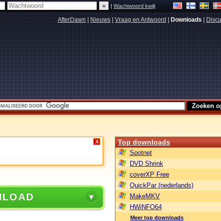
|
Wachtwoord kwijt
AfterDawn
|
Nieuws
|
Vraag en Antwoord
|
Downloads
|
Discu
Top downloads
X
Spotnet
DVD Shrink
coverXP Free
QuickPar (nederlands)
NLOAD
MakeMKV
HWiNFO64
Meer top downloads