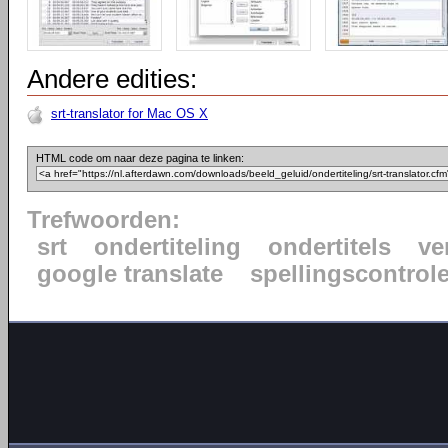
Andere edities:
srt-translator for Mac OS X
HTML code om naar deze pagina te linken:
Trefwoorden:
srt
ondertiteling
ondertitels
ve
google translate
spellingscontrol