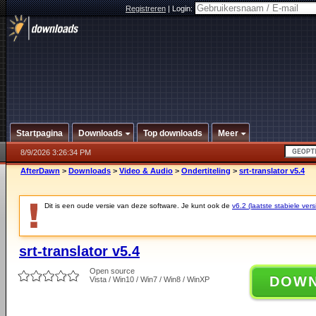
Registreren
|
Login:
Startpagina
Downloads
Top downloads
Meer
8/9/2026 3:26:34 PM
AfterDawn
>
Downloads
>
Video & Audio
>
Ondertiteling
>
srt-translator v5.4
Dit is een oude versie van deze software. Je kunt ook de
v6.2 (laatste stabiele vers
srt-translator v5.4
Open source
DOW
Vista / Win10 / Win7 / Win8 / WinXP