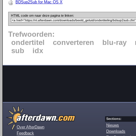
BDSup2Sub for Mac OS X
HTML code om naar deze pagina te linken:
Trefwoorden:
ondertitel
converteren
blu-ray
sub
idx
Sections:
Nieuws
Over AfterDawn
Downloads
Feedback