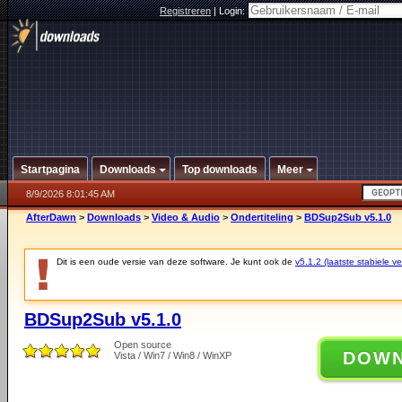
Registreren
|
Login:
Startpagina
Downloads
Top downloads
Meer
8/9/2026 8:01:45 AM
AfterDawn
>
Downloads
>
Video & Audio
>
Ondertiteling
>
BDSup2Sub v5.1.0
Dit is een oude versie van deze software. Je kunt ook de
v5.1.2 (laatste stabiele ve
BDSup2Sub v5.1.0
Open source
DOW
Vista / Win7 / Win8 / WinXP