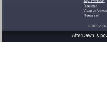
Top Downloads
Discussie
Vraag en Antwoo
Nieuws2.nl
© 1999-2026
AfterDawn is p