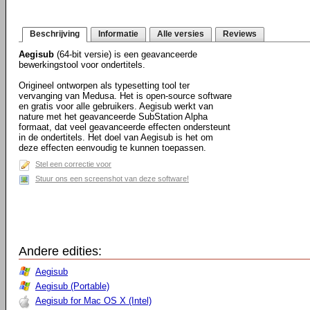
Beschrijving
Informatie
Alle versies
Reviews
Aegisub
(64-bit versie) is een geavanceerde
bewerkingstool voor ondertitels.
Origineel ontworpen als typesetting tool ter
vervanging van Medusa. Het is open-source software
en gratis voor alle gebruikers. Aegisub werkt van
nature met het geavanceerde SubStation Alpha
formaat, dat veel geavanceerde effecten ondersteunt
in de ondertitels. Het doel van Aegisub is het om
deze effecten eenvoudig te kunnen toepassen.
Stel een correctie voor
Stuur ons een screenshot van deze software!
Andere edities:
Aegisub
Aegisub (Portable)
Aegisub for Mac OS X (Intel)