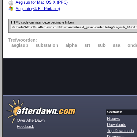
Aegisub for Mac OS X (PPC)
Aegisub (64-Bit Portable)
HTML code om naar deze pagina te linken:
Trefwoorden:
aegisub
substation
alpha
srt
sub
ssa
onde
Sections:
Nieuws
Over AfterDawn
Downloads
Feedback
Top Downloads
Discussie