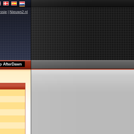
ssie
|
Nieuws2.nl