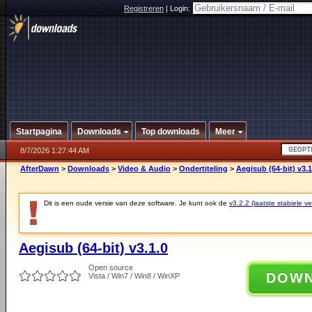
Registreren
|
Login:
Startpagina
Downloads
Top downloads
Meer
8/7/2026 1:27:44 AM
AfterDawn
>
Downloads
>
Video & Audio
>
Ondertiteling
>
Aegisub (64-bit) v3.1
Dit is een oude versie van deze software. Je kunt ook de
v3.2.2 (laatste stabiele ve
Aegisub (64-bit) v3.1.0
Open source
DOW
Vista / Win7 / Win8 / WinXP