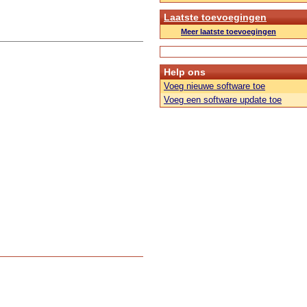
Laatste toevoegingen
Meer laatste toevoegingen
Help ons
Voeg nieuwe software toe
Voeg een software update toe