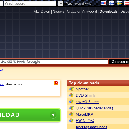
|
Wachtwoord kwijt
AfterDawn
|
Nieuws
|
Vraag en Antwoord
|
Downloads
|
Discu
.0
Top downloads
X
rsie)
downloaden.
Spotnet
DVD Shrink
coverXP Free
QuickPar (nederlands)
NLOAD
MakeMKV
HWiNFO64
Meer top downloads