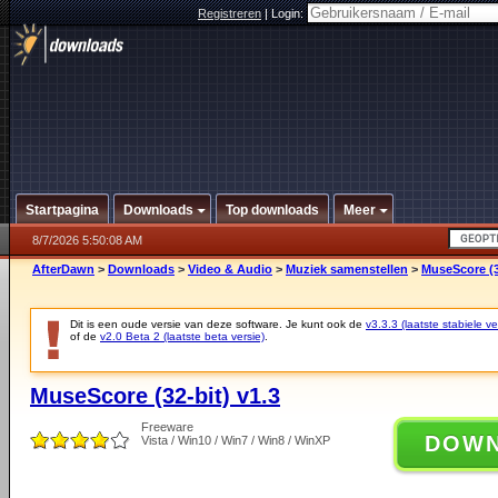
Registreren
|
Login:
Startpagina
Downloads
Top downloads
Meer
8/7/2026 5:50:08 AM
AfterDawn
>
Downloads
>
Video & Audio
>
Muziek samenstellen
>
MuseScore (3
Dit is een oude versie van deze software. Je kunt ook de
v3.3.3 (laatste stabiele ve
of de
v2.0 Beta 2 (laatste beta versie)
.
MuseScore (32-bit) v1.3
Freeware
DOW
Vista / Win10 / Win7 / Win8 / WinXP