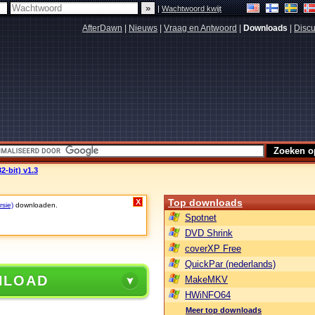
|
Wachtwoord kwijt
AfterDawn
|
Nieuws
|
Vraag en Antwoord
|
Downloads
|
Discu
2-bit) v1.3
Top downloads
X
rsie)
downloaden.
Spotnet
DVD Shrink
coverXP Free
QuickPar (nederlands)
NLOAD
MakeMKV
HWiNFO64
Meer top downloads