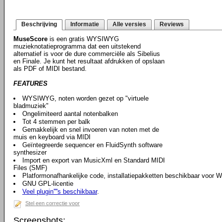
Beschrijving
Informatie
Alle versies
Reviews
MuseScore
is een gratis WYSIWYG
muzieknotatieprogramma dat een uitstekend
alternatief is voor de dure commerciële als Sibelius
en Finale. Je kunt het resultaat afdrukken of opslaan
als PDF of MIDI bestand.
FEATURES
WYSIWYG, noten worden gezet op "virtuele
bladmuziek"
Ongelimiteerd aantal notenbalken
Tot 4 stemmen per balk
Gemakkelijk en snel invoeren van noten met de
muis en keyboard via MIDI
Geïntegreerde sequencer en FluidSynth software
synthesizer
Import en export van MusicXml en Standard MIDI
Files (SMF)
Platformonafhankelijke code, installatiepakketten beschikbaar voor 
GNU GPL-licentie
Veel plugin''''s beschikbaar
.
Stel een correctie voor
Screenshots: