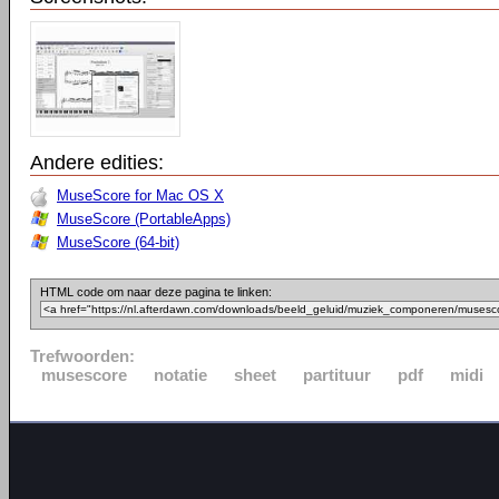
Andere edities:
MuseScore for Mac OS X
MuseScore (PortableApps)
MuseScore (64-bit)
HTML code om naar deze pagina te linken:
Trefwoorden:
musescore
notatie
sheet
partituur
pdf
midi