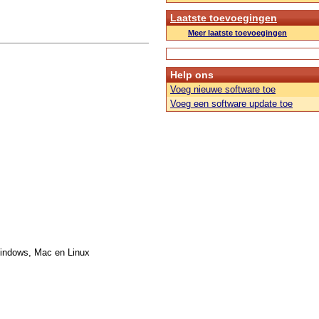
Laatste toevoegingen
Meer laatste toevoegingen
Help ons
Voeg nieuwe software toe
Voeg een software update toe
Windows, Mac en Linux