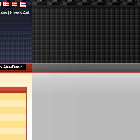
ssie
|
Nieuws2.nl