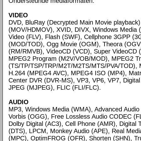
Ondersteunde mediaformaten:
VIDEO
DVD, BluRay (Decrypted Main Movie playback)
(MOV/HDMOV), XVID, DIVX, Windows Media 
Video (FLV), Flash (SWF), Cellphone 3GPP (
(MOD/TOD), Ogg Movie (OGM), Theora (OGV)
(RM/RMVB), VideoCD (VCD), Super VideoCD
MPEG2 Program (M2V/VOB/MOD), MPEG2 Tr
(TS/TP/TSP/TRP/M2T/M2TS/MTS/PVA/TOD), 
H.264 (MPEG4 AVC), MPEG4 ISO (MP4), Matr
Center DVR (DVR-MS), VP3, VP6, VP7, Digital 
JPEG (MJPEG), FLIC (FLI/FLC).
AUDIO
MP3, Windows Media (WMA), Advanced Audio
Vorbis (OGG), Free Lossless Audio CODEC (F
Dolby Digital (AC3), Cell Phone (AMR), Digital
(DTS), LPCM, Monkey Audio (APE), Real Medi
(MPC), OptimFROG (OFR), Shorten (SHN), Tru