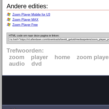
Andere edities:
Zoom Player Mobile for U3
Zoom Player MAX
Zoom Player Free
HTML code om naar deze pagina te linken:
Trefwoorden:
zoom
player
home
zoom playe
audio
dvd