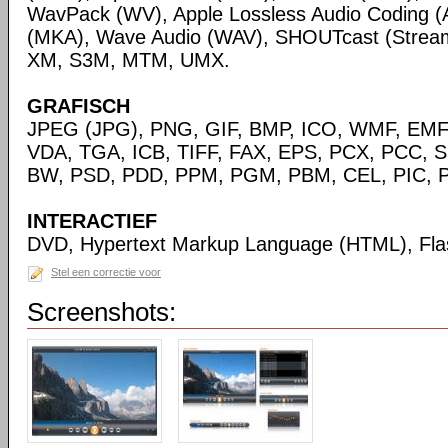
WavPack (WV), Apple Lossless Audio Coding (
(MKA), Wave Audio (WAV), SHOUTcast (Streami
XM, S3M, MTM, UMX.
GRAFISCH
JPEG (JPG), PNG, GIF, BMP, ICO, WMF, EMF,
VDA, TGA, ICB, TIFF, FAX, EPS, PCX, PCC, S
BW, PSD, PDD, PPM, PGM, PBM, CEL, PIC, P
INTERACTIEF
DVD, Hypertext Markup Language (HTML), Fla
Stel een correctie voor
Screenshots: