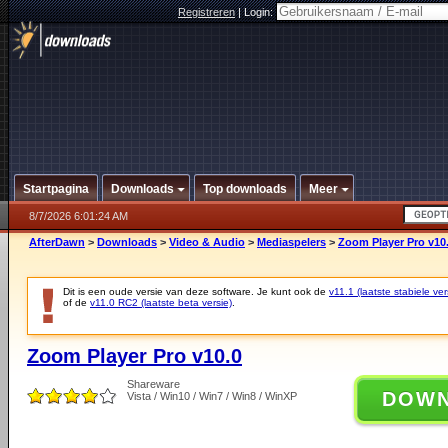
Registreren
|
Login:
Startpagina
Downloads
Top downloads
Meer
8/7/2026 6:01:24 AM
AfterDawn
>
Downloads
>
Video & Audio
>
Mediaspelers
>
Zoom Player Pro v10
Dit is een oude versie van deze software. Je kunt ook de
v11.1 (laatste stabiele ver
of de
v11.0 RC2 (laatste beta versie)
.
Zoom Player Pro v10.0
Shareware
DOW
Vista / Win10 / Win7 / Win8 / WinXP