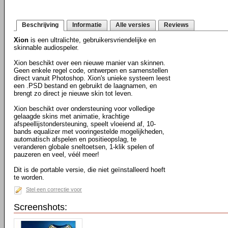
Beschrijving
Informatie
Alle versies
Reviews
Xion
is een ultralichte, gebruikersvriendelijke en
skinnable audiospeler.
Xion beschikt over een nieuwe manier van skinnen.
Geen enkele regel code, ontwerpen en samenstellen
direct vanuit Photoshop. Xion's unieke systeem leest
een .PSD bestand en gebruikt de laagnamen, en
brengt zo direct je nieuwe skin tot leven.
Xion beschikt over ondersteuning voor volledige
gelaagde skins met animatie, krachtige
afspeellijstondersteuning, speelt vloeiend af, 10-
bands equalizer met vooringestelde mogelijkheden,
automatisch afspelen en positieopslag, te
veranderen globale sneltoetsen, 1-klik spelen of
pauzeren en veel, véél meer!
Dit is de portable versie, die niet geïnstalleerd hoeft
te worden.
Stel een correctie voor
Screenshots: