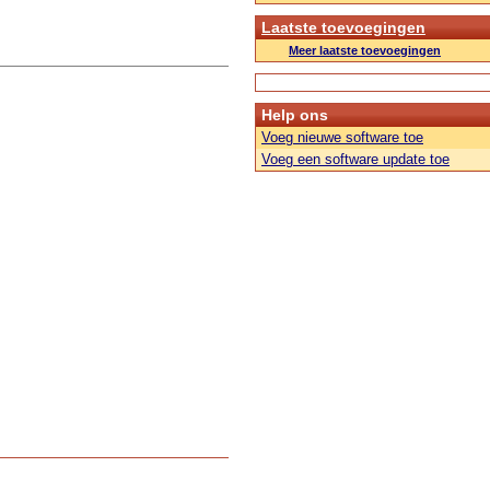
Laatste toevoegingen
Meer laatste toevoegingen
Help ons
Voeg nieuwe software toe
Voeg een software update toe