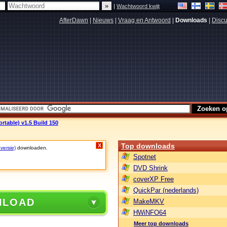
|
Wachtwoord kwijt
AfterDawn
|
Nieuws
|
Vraag en Antwoord
|
Downloads
|
Discu
rtable) v1.5 Build 150
Top downloads
X
 versie)
downloaden.
Spotnet
DVD Shrink
coverXP Free
QuickPar (nederlands)
NLOAD
MakeMKV
HWiNFO64
Meer top downloads