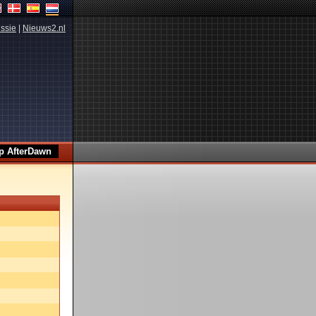
ssie
|
Nieuws2.nl