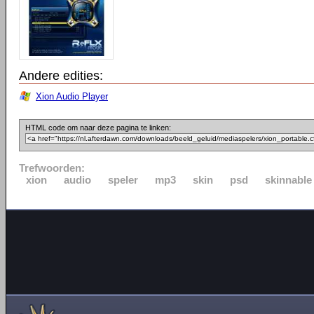
Andere edities:
Xion Audio Player
HTML code om naar deze pagina te linken:
Trefwoorden:
xion
audio
speler
mp3
skin
psd
skinnable