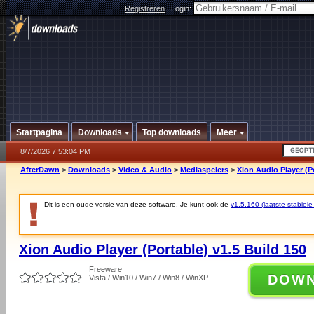
Registreren
|
Login:
Startpagina
Downloads
Top downloads
Meer
8/7/2026 7:53:04 PM
AfterDawn
>
Downloads
>
Video & Audio
>
Mediaspelers
>
Xion Audio Player (Po
Dit is een oude versie van deze software. Je kunt ook de
v1.5.160 (laatste stabiele
Xion Audio Player (Portable) v1.5 Build 150
Freeware
DOW
Vista / Win10 / Win7 / Win8 / WinXP