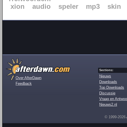
xion
audio
speler
mp3
skin
Sections:
Nieuws
Over AfterDawn
Downloads
Feedback
Top Downloads
Discussie
Vraag en Antwoo
Nieuws2.nl
© 1999-2026