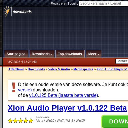
Registreren
|
Login:
Startpagina
Downloads
Top downloads
Meer
8/7/2026 4:13:24 AM
AfterDawn
>
Downloads
>
Video & Audio
>
Mediaspelers
>
Xion Audio Player v1
Dit is een oude versie van deze software. Je kunt ook
versie)
downloaden.
of de
v1.0.125 Beta (laatste beta versie)
.
Xion Audio Player v1.0.122 Beta
Freeware
DOW
Vista / Win10 / Win7 / Win8 / WinXP