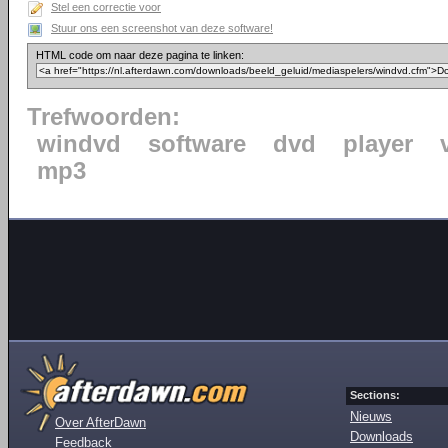
Stel een correctie voor
Stuur ons een screenshot van deze software!
HTML code om naar deze pagina te linken:
Trefwoorden:
windvd
software
dvd
player
mp3
Sections:
Nieuws
Over AfterDawn
Downloads
Feedback