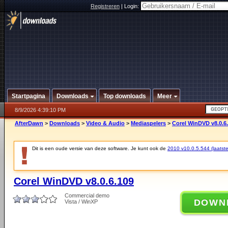
Registreren
|
Login:
Startpagina
Downloads
Top downloads
Meer
8/9/2026 4:39:10 PM
AfterDawn
>
Downloads
>
Video & Audio
>
Mediaspelers
>
Corel WinDVD v8.0.6
Dit is een oude versie van deze software. Je kunt ook de
2010 v10.0.5.544 (laatste 
Corel WinDVD v8.0.6.109
Commercial demo
DOWN
Vista / WinXP