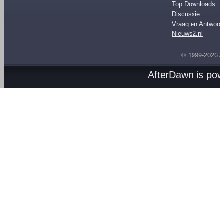
Top Downloads
Discussie
Vraag en Antwoo
Nieuws2.nl
© 1999-2026
AfterDawn is p