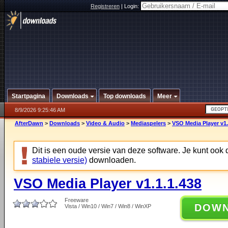
Registreren
|
Login:
Startpagina
Downloads
Top downloads
Meer
8/9/2026 9:25:46 AM
AfterDawn
>
Downloads
>
Video & Audio
>
Mediaspelers
>
VSO Media Player v1.
Dit is een oude versie van deze software. Je kunt ook
stabiele versie)
downloaden.
VSO Media Player v1.1.1.438
Freeware
DOW
Vista / Win10 / Win7 / Win8 / WinXP