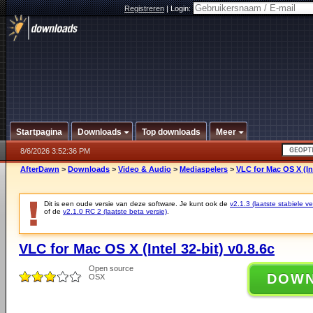
Registreren
|
Login:
Startpagina
Downloads
Top downloads
Meer
8/6/2026 3:52:36 PM
AfterDawn
>
Downloads
>
Video & Audio
>
Mediaspelers
>
VLC for Mac OS X (Int
Dit is een oude versie van deze software. Je kunt ook de
v2.1.3 (laatste stabiele ve
of de
v2.1.0 RC 2 (laatste beta versie)
.
VLC for Mac OS X (Intel 32-bit) v0.8.6c
Open source
DOW
OSX