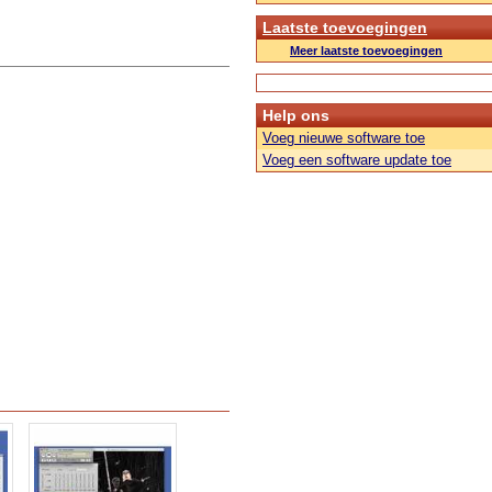
Laatste toevoegingen
Meer laatste toevoegingen
Help ons
Voeg nieuwe software toe
Voeg een software update toe