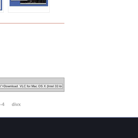
-4
divx