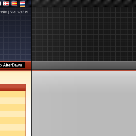
ssie
|
Nieuws2.nl