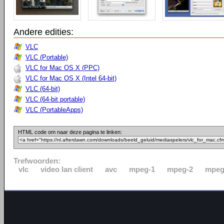
Andere edities:
VLC
VLC (Portable)
VLC for Mac OS X (PPC)
VLC for Mac OS X (Intel 64-bit)
VLC (64-bit)
VLC (64-bit portable)
VLC (PortableApps)
HTML code om naar deze pagina te linken:
Trefwoorden:
vlc
video lan client
avc
mpeg-1
mpeg-2
mpeg