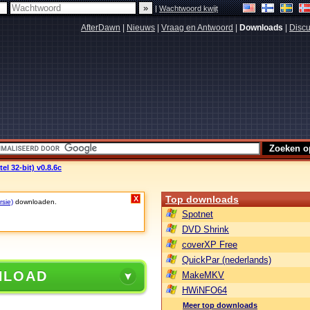
|
Wachtwoord kwijt
AfterDawn
|
Nieuws
|
Vraag en Antwoord
|
Downloads
|
Discu
el 32-bit) v0.8.6c
Top downloads
X
rsie)
downloaden.
Spotnet
DVD Shrink
coverXP Free
QuickPar (nederlands)
NLOAD
MakeMKV
HWiNFO64
Meer top downloads