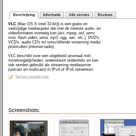
Beschrijving
Informatie
Alle versies
Reviews
VLC
(Mac OS X Intel 32-bit)) is een gratis en
veelzijdige mediaspeler dat met de meeste audio- en
videoformaten overweg kan (
avi, mpeg, asf, wmv,
mov, flash video, wma, mp3, ogg, aac, etc.
), DVD's,
VCD's, audio CD's en verschillende streaming media
protocollen (
internet-radio
).
VLC beschikt over een uitgebreid arsenaal met
instelmogelijkheden, ondersteunt ondertitels en kan
ook worden gebruikt als streaming mediaserver
(unicast en multicast) in IPv4 of IPv6 netwerken.
Stel een correctie voor
Screenshots: