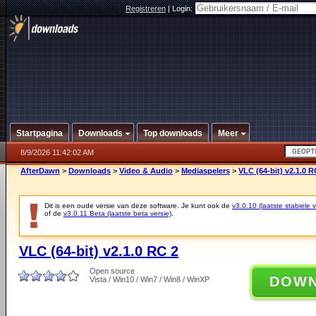
Registreren
|
Login:
Startpagina
Downloads
Top downloads
Meer
8/9/2026 11:42:02 AM
AfterDawn
>
Downloads
>
Video & Audio
>
Mediaspelers
>
VLC (64-bit) v2.1.0 R
Dit is een oude versie van deze software. Je kunt ook de
v3.0.10 (laatste stabiele v
of de
v3.0.11 Beta (laatste beta versie)
.
VLC (64-bit) v2.1.0 RC 2
Open source
DOW
Vista / Win10 / Win7 / Win8 / WinXP