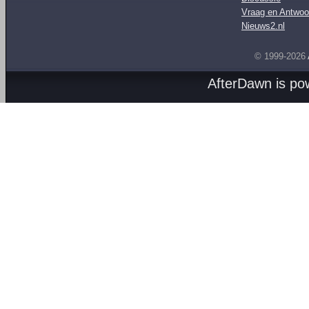
Vraag en Antwoo
Nieuws2.nl
© 1999-2026
AfterDawn is p