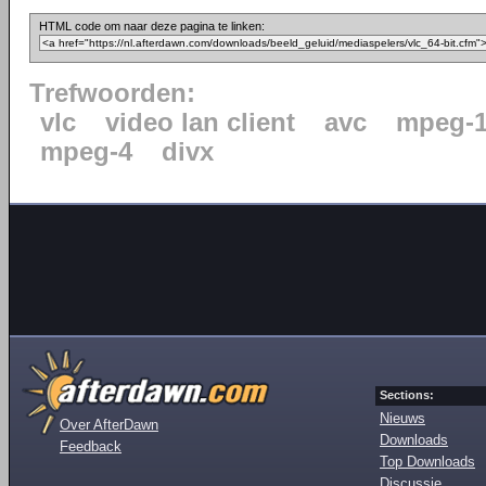
HTML code om naar deze pagina te linken:
Trefwoorden:
vlc
video lan client
avc
mpeg-
mpeg-4
divx
Sections:
Nieuws
Over AfterDawn
Downloads
Feedback
Top Downloads
Discussie