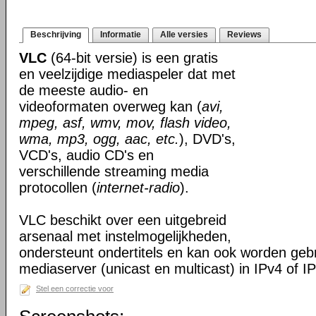
Beschrijving
Informatie
Alle versies
Reviews
VLC
(64-bit versie) is een gratis
en veelzijdige mediaspeler dat met
de meeste audio- en
videoformaten overweg kan (
avi,
mpeg, asf, wmv, mov, flash video,
wma, mp3, ogg, aac, etc.
), DVD's,
VCD's, audio CD's en
verschillende streaming media
protocollen (
internet-radio
).
VLC beschikt over een uitgebreid
arsenaal met instelmogelijkheden,
ondersteunt ondertitels en kan ook worden gebr
mediaserver (unicast en multicast) in IPv4 of I
Stel een correctie voor