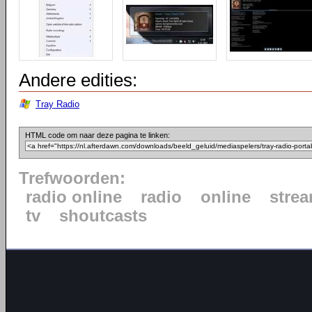
Andere edities:
Tray Radio
HTML code om naar deze pagina te linken:
Trefwoorden:
radio online
radio
online
stre
tv
shoutcasts