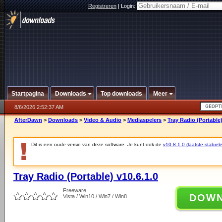
Registreren
|
Login:
Startpagina
Downloads
Top downloads
Meer
8/6/2026 2:52:37 AM
AfterDawn
>
Downloads
>
Video & Audio
>
Mediaspelers
>
Tray Radio (Portable)
Dit is een oude versie van deze software. Je kunt ook de
v10.8.1.0 (laatste stabiele
Tray Radio (Portable) v10.6.1.0
Freeware
DOW
Vista / Win10 / Win7 / Win8