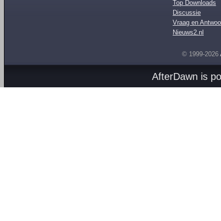
Top Downloads
Discussie
Vraag en Antwoo
Nieuws2.nl
© 1999-2026
AfterDawn is p