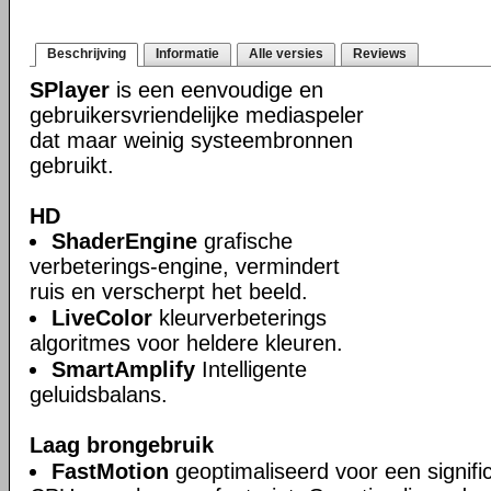
Beschrijving
Informatie
Alle versies
Reviews
SPlayer
is een eenvoudige en
gebruikersvriendelijke mediaspeler
dat maar weinig systeembronnen
gebruikt.
HD
ShaderEngine
grafische
verbeterings-engine, vermindert
ruis en verscherpt het beeld.
LiveColor
kleurverbeterings
algoritmes voor heldere kleuren.
SmartAmplify
Intelligente
geluidsbalans.
Laag brongebruik
FastMotion
geoptimaliseerd voor een signifi