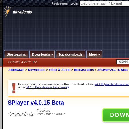
Registreren
|
Login:
Startpagina
Downloads
Top downloads
Meer
8/7/2026 4:27:21 PM
AfterDawn
>
Downloads
>
Video & Audio
>
Mediaspelers
>
SPlayer v4.0.15 Beta
Dit is een oude versie van deze software. Je kunt ook de
v4.4.0 (laatste stabiele ve
of de
v4.1.5 Beta (laatste beta versie)
.
SPlayer v4.0.15 Beta
Freeware
DOW
Vista / Win7 / WinXP