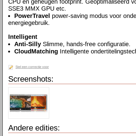
CPU en geheugen footprint. Geoptimaliseerd v
SSE3 MMX GPU etc.
PowerTravel
power-saving modus voor onde
energiegebruik.
Intelligent
Anti-Silly
Slimme, hands-free configuratie.
CloudMatching
Intelligente ondertitelingstec
Stel een correctie voor
Screenshots:
Andere edities: