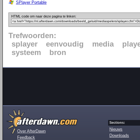
SPlayer Portable
HTML code om naar deze pagina te linken:
Trefwoorden:
splayer
eenvoudig
media
play
systeem
bron
Sections:
Nieuws
Over AfterDawn
Downloads
Feedback