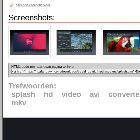
Stel een correctie voor
Screenshots:
HTML code om naar deze pagina te linken:
Trefwoorden:
splash
hd
video
avi
converte
mkv