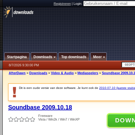
Registreren
|
Login:
Startpagina
Downloads
Top downloads
Meer
8/7/2026 9:30:00 PM
AfterDawn
>
Downloads
>
Video & Audio
>
Mediaspelers
>
Soundbase 2009.10.
Dit is een oude versie van deze software. Je kunt ook de
2010.07.10 (laatste stabie
Soundbase 2009.10.18
Freeware
DOW
Vista / Win2k / Win7 / WinXP