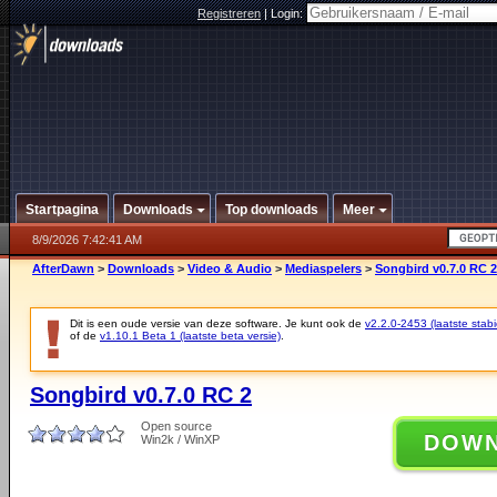
Registreren
|
Login:
Startpagina
Downloads
Top downloads
Meer
8/9/2026 7:42:41 AM
AfterDawn
>
Downloads
>
Video & Audio
>
Mediaspelers
>
Songbird v0.7.0 RC 2
Dit is een oude versie van deze software. Je kunt ook de
v2.2.0-2453 (laatste stabi
of de
v1.10.1 Beta 1 (laatste beta versie)
.
Songbird v0.7.0 RC 2
Open source
DOW
Win2k / WinXP