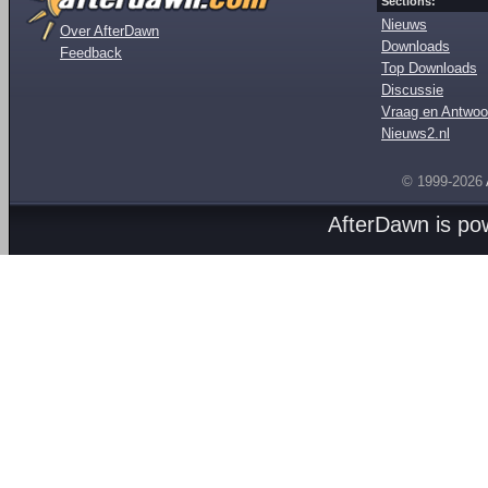
Sections:
Nieuws
Over AfterDawn
Downloads
Feedback
Top Downloads
Discussie
Vraag en Antwoo
Nieuws2.nl
© 1999-2026
AfterDawn is p