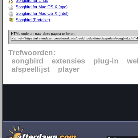
Songbird for Linux
Songbird for Mac OS X (ppc)
Songbird for Mac OS X (intel)
Songbird (Portable)
HTML code om naar deze pagina te linken:
Trefwoorden:
songbird
extensies
plug-in
we
afspeellijst
player