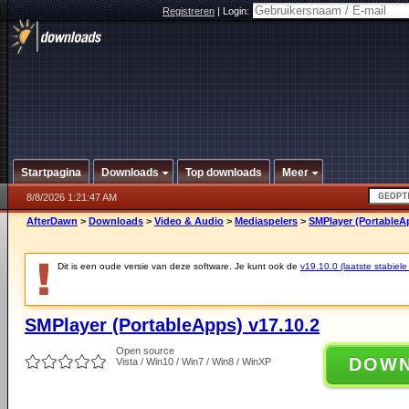
Registreren
|
Login:
Startpagina
Downloads
Top downloads
Meer
8/8/2026 1:21:47 AM
AfterDawn
>
Downloads
>
Video & Audio
>
Mediaspelers
>
SMPlayer (PortableAp
Dit is een oude versie van deze software. Je kunt ook de
v19.10.0 (laatste stabiele
SMPlayer (PortableApps) v17.10.2
Open source
DOW
Vista / Win10 / Win7 / Win8 / WinXP