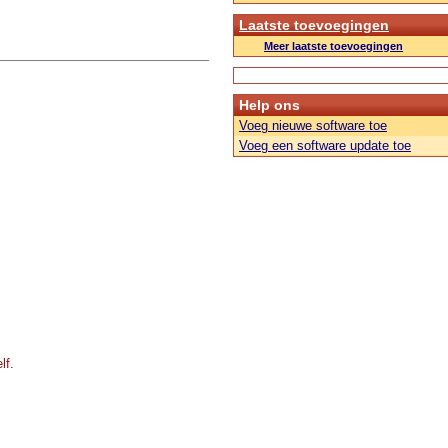
Laatste toevoegingen
Meer laatste toevoegingen
Help ons
Voeg nieuwe software toe
Voeg een software update toe
lf.