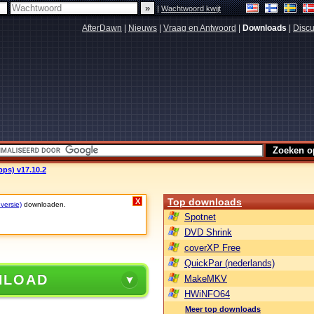
|
Wachtwoord kwijt
AfterDawn
|
Nieuws
|
Vraag en Antwoord
|
Downloads
|
Discu
ps) v17.10.2
Top downloads
X
 versie)
downloaden.
Spotnet
DVD Shrink
coverXP Free
QuickPar (nederlands)
NLOAD
MakeMKV
HWiNFO64
Meer top downloads