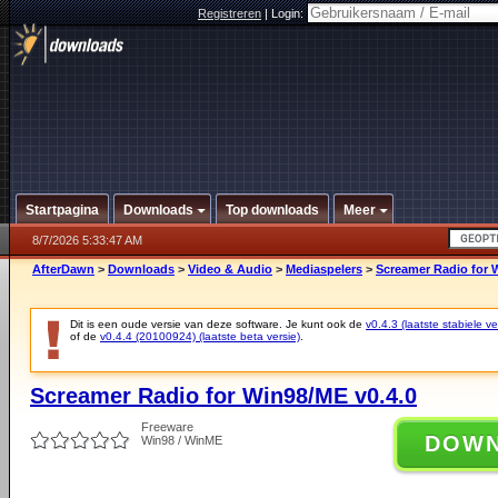
Registreren
|
Login:
Startpagina
Downloads
Top downloads
Meer
8/7/2026 5:33:47 AM
AfterDawn
>
Downloads
>
Video & Audio
>
Mediaspelers
>
Screamer Radio for 
Dit is een oude versie van deze software. Je kunt ook de
v0.4.3 (laatste stabiele ve
of de
v0.4.4 (20100924) (laatste beta versie)
.
Screamer Radio for Win98/ME v0.4.0
Freeware
DOW
Win98 / WinME