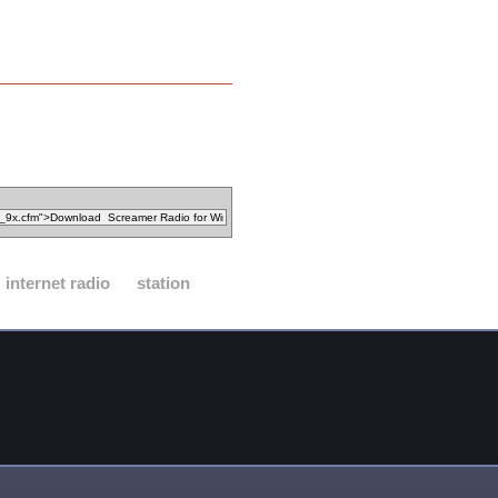
internet radio
station