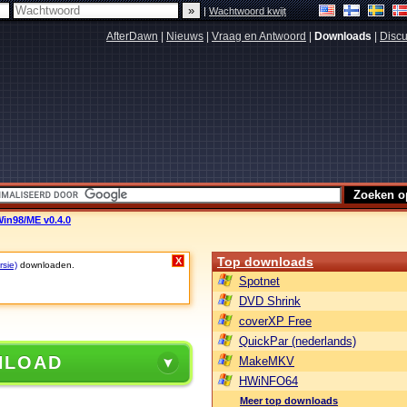
|
Wachtwoord kwijt
AfterDawn
|
Nieuws
|
Vraag en Antwoord
|
Downloads
|
Discu
Win98/ME v0.4.0
Top downloads
X
rsie)
downloaden.
Spotnet
DVD Shrink
coverXP Free
QuickPar (nederlands)
NLOAD
MakeMKV
HWiNFO64
Meer top downloads