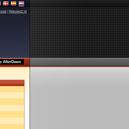
ssie
|
Nieuws2.nl