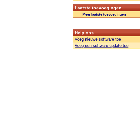
Laatste toevoegingen
Meer laatste toevoegingen
Help ons
Voeg nieuwe software toe
Voeg een software update toe