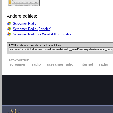
Andere edities:
Screamer Radio
Screamer Radio (Portable)
Screamer Radio for Win98/ME (Portable)
HTML code om naar deze pagina te linken:
Trefwoorden:
screamer
radio
screamer radio
internet
radio