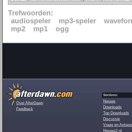
Trefwoorden:
audiospeler
mp3-speler
wavefo
mp2
mp1
ogg
Sections:
Nieuws
Over AfterDawn
Downloads
Feedback
Top Downloads
Discussie
Vraag en Antwoo
Nieuws2.nl