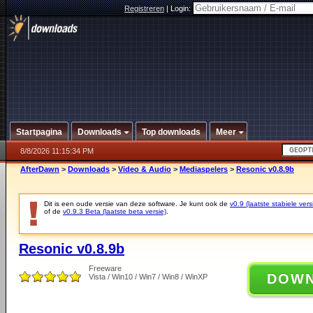
Registreren
|
Login:
Startpagina
Downloads
Top downloads
Meer
8/8/2026 11:15:34 PM
AfterDawn
>
Downloads
>
Video & Audio
>
Mediaspelers
>
Resonic v0.8.9b
Dit is een oude versie van deze software. Je kunt ook de
v0.9 (laatste stabiele vers
of de
v0.9.3 Beta (laatste beta versie)
.
Resonic v0.8.9b
Freeware
DOW
Vista / Win10 / Win7 / Win8 / WinXP