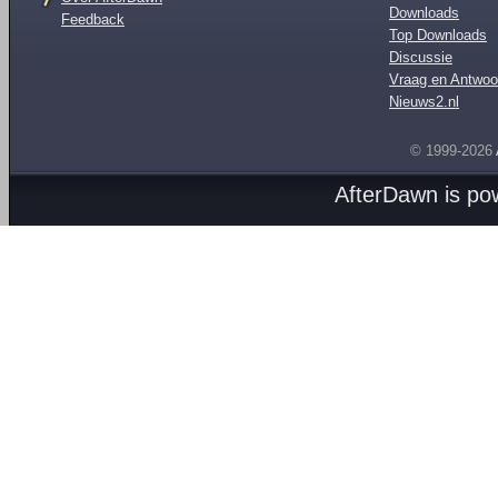
Downloads
Feedback
Top Downloads
Discussie
Vraag en Antwoo
Nieuws2.nl
© 1999-2026
AfterDawn is p