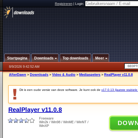
Registreren
|
Login:
Startpagina
Downloads
Top downloads
Meer
8/9/2026 9:42:52 AM
AfterDawn
>
Downloads
>
Video & Audio
>
Mediaspelers
>
RealPlayer v11.0.8
Dit is een oude versie van deze software. Je kunt ook de
v17.0.13 (laatste stabiele
RealPlayer v11.0.8
Freeware
DOW
Win2k / Win98 / WinME / WinNT /
WinXP