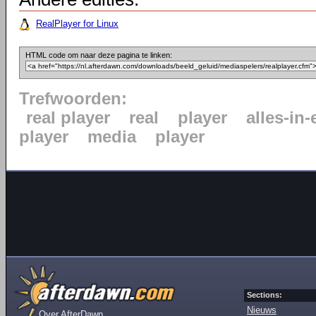
RealPlayer for Linux
HTML code om naar deze pagina te linken:
Trefwoorden:
real player
real
player
alles-in-
player
media
player
Sections:
Nieuws
Over AfterDawn