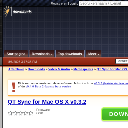
Registreren
|
Login:
Startpagina
Downloads
Top downloads
Meer
8/6/2026 3:17:35 PM
AfterDawn
>
Downloads
>
Video & Audio
>
Mediaspelers
>
QT Sync for Mac OS 
Dit is een oude versie van deze software. Je kunt ook de
v0.3.3 (laatste stabiele ve
of de
v0.4.0 Beta 2 (laatste beta versie)
.
QT Sync for Mac OS X v0.3.2
Freeware
DOW
OSX