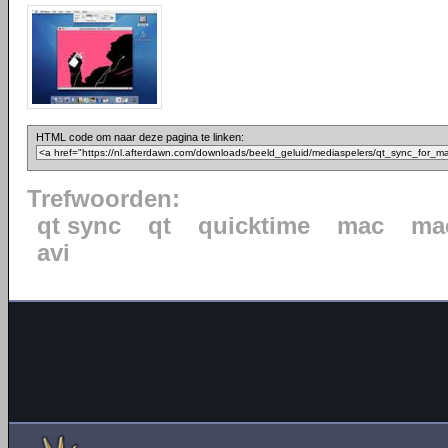
HTML code om naar deze pagina te linken:
Trefwoorden:
qt sync
qt
quicktime
mac
ma
avi