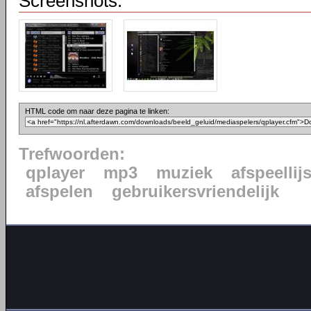
Screenshots:
HTML code om naar deze pagina te linken:
Trefwoorden:
qplayer
mp3
muziek
afspeellijs
afspelen
gebruikersvriendelijk