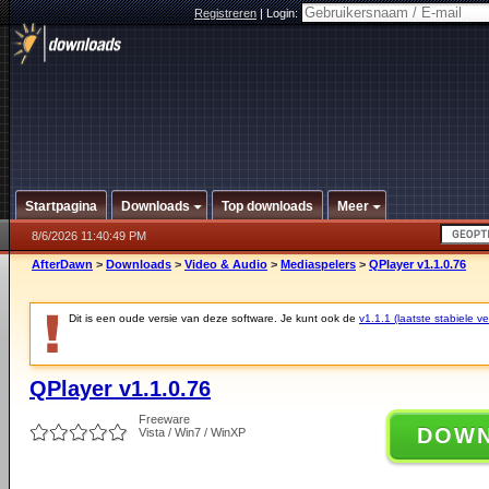
Registreren
|
Login:
Startpagina
Downloads
Top downloads
Meer
8/6/2026 11:40:49 PM
AfterDawn
>
Downloads
>
Video & Audio
>
Mediaspelers
>
QPlayer v1.1.0.76
Dit is een oude versie van deze software. Je kunt ook de
v1.1.1 (laatste stabiele ve
QPlayer v1.1.0.76
Freeware
DOW
Vista / Win7 / WinXP