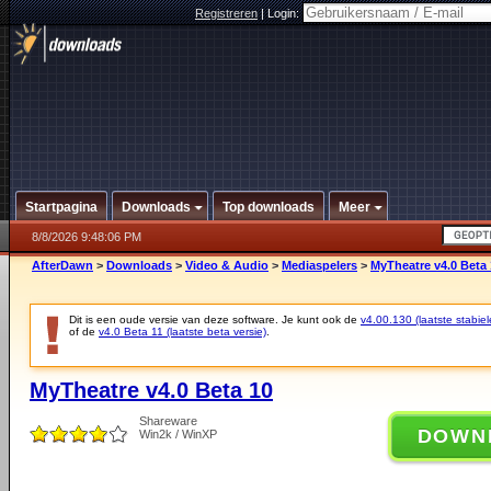
Registreren
|
Login:
Startpagina
Downloads
Top downloads
Meer
8/8/2026 9:48:06 PM
AfterDawn
>
Downloads
>
Video & Audio
>
Mediaspelers
>
MyTheatre v4.0 Beta 
Dit is een oude versie van deze software. Je kunt ook de
v4.00.130 (laatste stabiel
of de
v4.0 Beta 11 (laatste beta versie)
.
MyTheatre v4.0 Beta 10
Shareware
DOWN
Win2k / WinXP