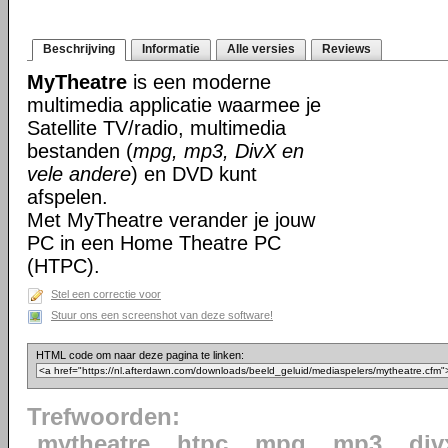
Beschrijving
Informatie
Alle versies
Reviews
MyTheatre
is een moderne
multimedia applicatie waarmee je
Satellite TV/radio, multimedia
bestanden (
mpg, mp3, DivX en
vele andere
) en DVD kunt
afspelen.
Met MyTheatre verander je jouw
PC in een Home Theatre PC
(HTPC).
Stel een correctie voor
Stuur ons een screenshot van deze software!
HTML code om naar deze pagina te linken:
Trefwoorden:
mytheatre
htpc
mpg
mp3
div