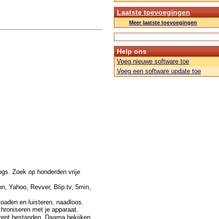
Laatste toevoegingen
Meer laatste toevoegingen
Help ons
Voeg nieuwe software toe
Voeg een software update toe
ogs. Zoek op honderden vrije
n, Yahoo, Revver, Blip.tv, 5min,
oaden en luisteren, naadloos.
roniseren met je apparaat.
rent bestanden. Daarna bekijken