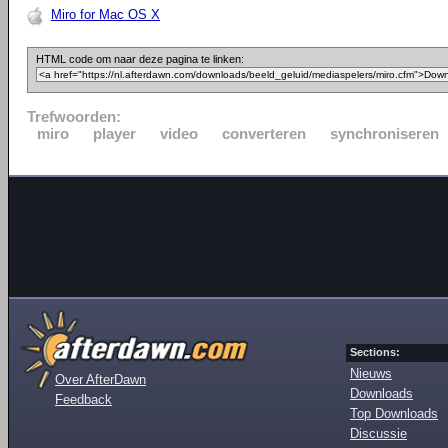
Miro for Mac OS X
HTML code om naar deze pagina te linken:
Trefwoorden:
miro
player
video
converteren
synchroniseren
Sections:
Nieuws
Over AfterDawn
Downloads
Feedback
Top Downloads
Discussie