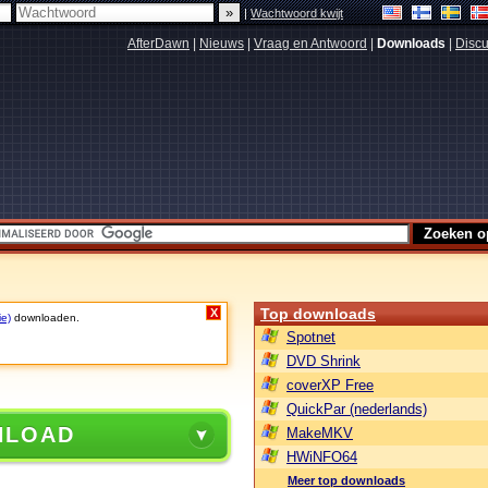
|
Wachtwoord kwijt
AfterDawn
|
Nieuws
|
Vraag en Antwoord
|
Downloads
|
Discu
Top downloads
X
ie)
downloaden.
Spotnet
DVD Shrink
coverXP Free
QuickPar (nederlands)
NLOAD
MakeMKV
HWiNFO64
Meer top downloads