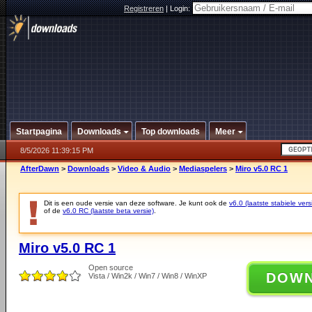
Registreren
|
Login:
Startpagina
Downloads
Top downloads
Meer
8/5/2026 11:39:15 PM
AfterDawn
>
Downloads
>
Video & Audio
>
Mediaspelers
>
Miro v5.0 RC 1
Dit is een oude versie van deze software. Je kunt ook de
v6.0 (laatste stabiele vers
of de
v6.0 RC (laatste beta versie)
.
Miro v5.0 RC 1
Open source
DOW
Vista / Win2k / Win7 / Win8 / WinXP