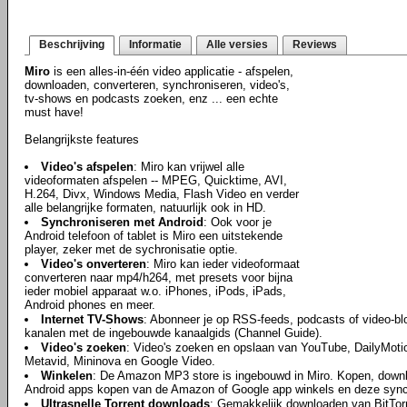
Beschrijving
Informatie
Alle versies
Reviews
Miro
is een alles-in-één video applicatie - afspelen,
downloaden, converteren, synchroniseren, video's,
tv-shows en podcasts zoeken, enz ... een echte
must have!
Belangrijkste features
Video's afspelen
: Miro kan vrijwel alle
videoformaten afspelen -- MPEG, Quicktime, AVI,
H.264, Divx, Windows Media, Flash Video en verder
alle belangrijke formaten, natuurlijk ook in HD.
Synchroniseren met Android
: Ook voor je
Android telefoon of tablet is Miro een uitstekende
player, zeker met de sychronisatie optie.
Video's onverteren
: Miro kan ieder videoformaat
converteren naar mp4/h264, met presets voor bijna
ieder mobiel apparaat w.o. iPhones, iPods, iPads,
Android phones en meer.
Internet TV-Shows
: Abonneer je op RSS-feeds, podcasts of video-bl
kanalen met de ingebouwde kanaalgids (Channel Guide).
Video's zoeken
: Video's zoeken en opslaan van YouTube, DailyMotio
Metavid, Mininova en Google Video.
Winkelen
: De Amazon MP3 store is ingebouwd in Miro. Kopen, downl
Android apps kopen van de Amazon of Google app winkels en deze synch
Ultrasnelle Torrent downloads
: Gemakkelijk downloaden van BitTor