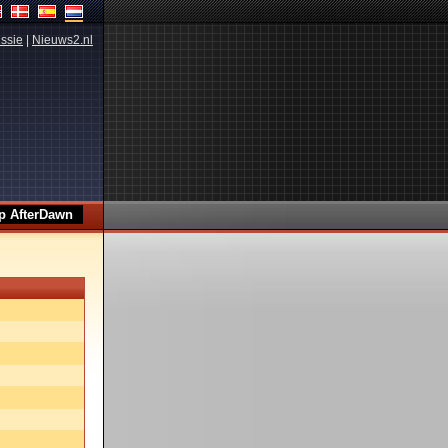
ssie
|
Nieuws2.nl