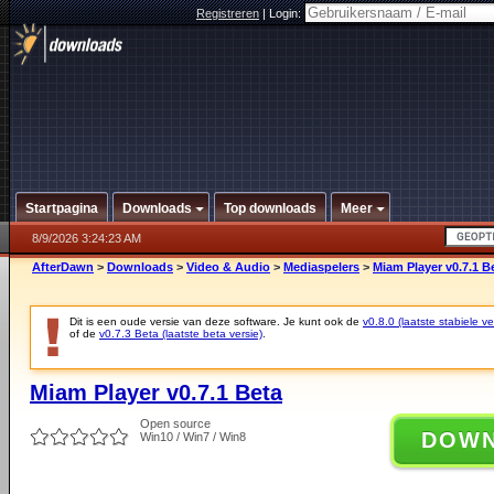
Registreren
|
Login:
Startpagina
Downloads
Top downloads
Meer
8/9/2026 3:24:23 AM
AfterDawn
>
Downloads
>
Video & Audio
>
Mediaspelers
>
Miam Player v0.7.1 B
Dit is een oude versie van deze software. Je kunt ook de
v0.8.0 (laatste stabiele ve
of de
v0.7.3 Beta (laatste beta versie)
.
Miam Player v0.7.1 Beta
Open source
DOW
Win10 / Win7 / Win8