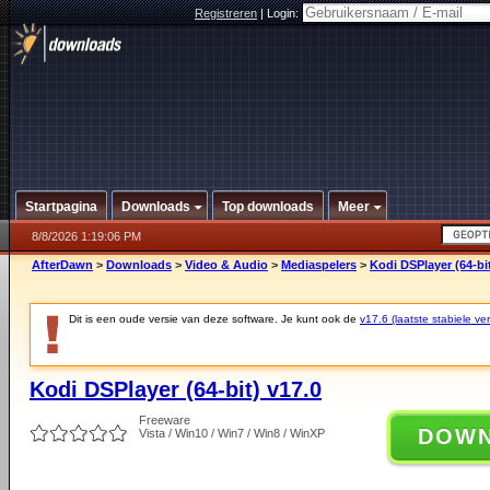
Registreren
|
Login:
Startpagina
Downloads
Top downloads
Meer
8/8/2026 1:19:06 PM
AfterDawn
>
Downloads
>
Video & Audio
>
Mediaspelers
>
Kodi DSPlayer (64-bit
Dit is een oude versie van deze software. Je kunt ook de
v17.6 (laatste stabiele ver
Kodi DSPlayer (64-bit) v17.0
Freeware
DOW
Vista / Win10 / Win7 / Win8 / WinXP