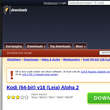
Registreren
|
Login:
Startpagina
Downloads
Top downloads
Meer
8/7/2026 9:07:26 AM
AfterDawn
>
Downloads
>
Video & Audio
>
Mediaspelers
>
Kodi (64-bit) v18 (Le
Dit is een oude versie van deze software. Je kunt ook de
v18.8 (laatste stabiele ver
of de
v18.2 RC 1 (laatste beta versie)
.
Kodi (64-bit) v18 (Leia) Alpha 2
Open source
DOW
Vista / Win10 / Win7 / Win8 / WinXP