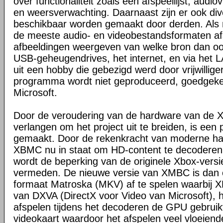
over functionaliteit zoals een afspeellijst, audio
en weersverwachting. Daarnaast zijn er ook dive
beschikbaar worden gemaakt door derden. Al
de meeste audio- en videobestandsformaten a
afbeeldingen weergeven van welke bron dan ook,
USB-geheugendrives, het internet, en via het
uit een hobby die gebezigd werd door vrijwilligers
programma wordt niet geproduceerd, goedgeke
Microsoft.
Door de veroudering van de hardware van de X
verlangen om het project uit te breiden, is een
gemaakt. Door de rekenkracht van moderne har
XBMC nu in staat om HD-content te decoderen
wordt de beperking van de originele Xbox-ver
vermeden. De nieuwe versie van XMBC is dan o
formaat Matroska (MKV) af te spelen waarbij
van DXVA (DirectX voor Video van Microsoft), hi
afspelen tijdens het decoderen de GPU gebruikt
videokaart waardoor het afspelen veel vloeiende