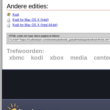
Andere edities:
Kodi
Kodi for Mac OS X (Intel)
Kodi for Mac OS X (Intel 64-bit)
HTML code om naar deze pagina te linken:
Trefwoorden:
xbmc
kodi
xbox
media
cente