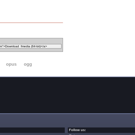
opus
ogg
Follow us: