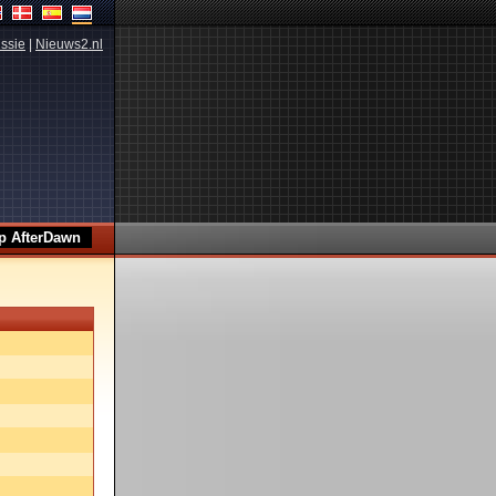
ssie
|
Nieuws2.nl