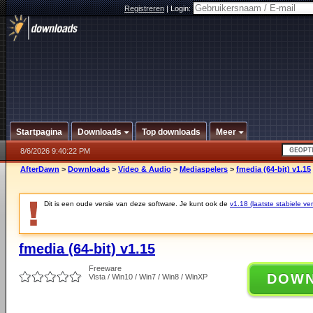
Registreren
|
Login:
Startpagina
Downloads
Top downloads
Meer
8/6/2026 9:40:22 PM
AfterDawn
>
Downloads
>
Video & Audio
>
Mediaspelers
>
fmedia (64-bit) v1.15
Dit is een oude versie van deze software. Je kunt ook de
v1.18 (laatste stabiele ver
fmedia (64-bit) v1.15
Freeware
DOW
Vista / Win10 / Win7 / Win8 / WinXP