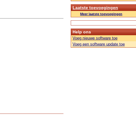
Laatste toevoegingen
Meer laatste toevoegingen
Help ons
Voeg nieuwe software toe
Voeg een software update toe