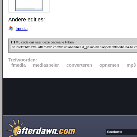
Andere edities:
fmedia
HTML code om naar deze pagina te linken:
Trefwoorden:
fmedia
mediaspeler
converteren
opnemen
mp3
Sections: