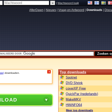
|
Wachtwoord kwijt
AfterDawn
|
Nieuws
|
Vraag en Antwoord
|
Downloads
|
Discu
Top downloads
X
sie)
downloaden.
Spotnet
DVD Shrink
coverXP Free
QuickPar (nederlands)
NLOAD
MakeMKV
HWiNFO64
Meer top downloads