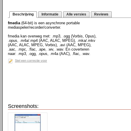
Beschrijving
Informatie
Alle versies
Reviews
fmedia
(64-bit) is een asynchrone portable
mediaspeler/recorder/converter.
fmedia kan overweg met: .mp3, .ogg (Vorbis, Opus),
.opus, .m4a/.mp4 (AAC, ALAC, MPEG), .mka/.mkv
(AAC, ALAC, MPEG, Vorbis), .avi (AAC, MPEG),
.aac, .mpc, .flac, .ape, .wv, .wav. En coverteren
naar: .mp3, .ogg, .opus, .m4a (AAC), .flac, .wav.
Stel een correctie voor
Screenshots: