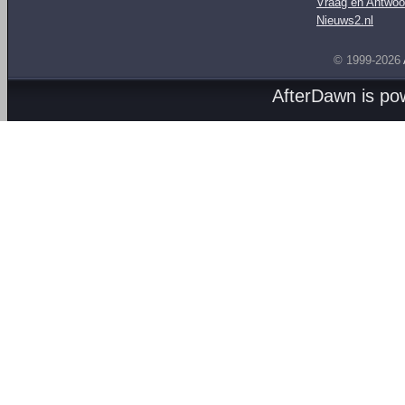
Vraag en Antwoo
Nieuws2.nl
© 1999-2026
AfterDawn is p