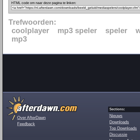
HTML code om naar deze pagina te linken:
Trefwoorden:
coolplayer
mp3 speler
speler
mp3
Sections:
Nieuws
Over AfterDawn
Downloads
Feedback
Top Downloads
Discussie