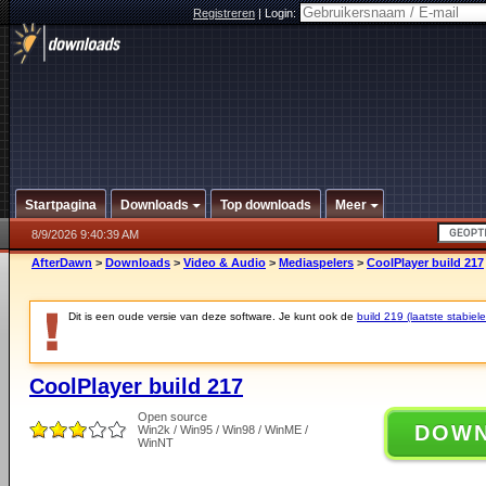
Registreren
|
Login:
Startpagina
Downloads
Top downloads
Meer
8/9/2026 9:40:39 AM
AfterDawn
>
Downloads
>
Video & Audio
>
Mediaspelers
>
CoolPlayer build 217
Dit is een oude versie van deze software. Je kunt ook de
build 219 (laatste stabiele
CoolPlayer build 217
Open source
DOW
Win2k / Win95 / Win98 / WinME /
WinNT