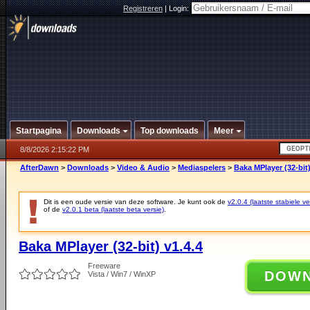
Registreren
|
Login:
Startpagina
Downloads
Top downloads
Meer
8/8/2026 2:15:22 PM
AfterDawn
>
Downloads
>
Video & Audio
>
Mediaspelers
>
Baka MPlayer (32-bit)
Dit is een oude versie van deze software. Je kunt ook de
v2.0.4 (laatste stabiele ve
of de
v2.0.1 beta (laatste beta versie)
.
Baka MPlayer (32-bit) v1.4.4
Freeware
DOW
Vista / Win7 / WinXP