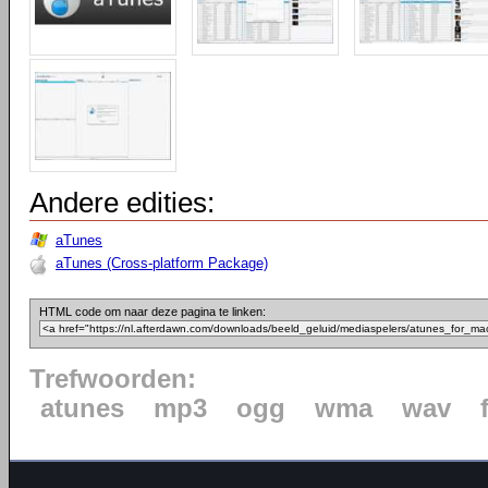
Andere edities:
aTunes
aTunes (Cross-platform Package)
HTML code om naar deze pagina te linken:
Trefwoorden:
atunes
mp3
ogg
wma
wav