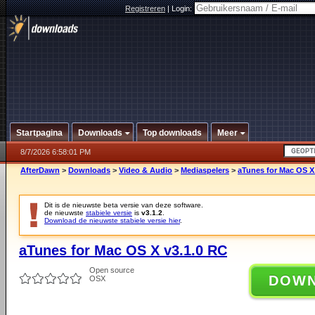
Registreren
|
Login:
Startpagina
Downloads
Top downloads
Meer
8/7/2026 6:58:01 PM
AfterDawn
>
Downloads
>
Video & Audio
>
Mediaspelers
>
aTunes for Mac OS X
Dit is de nieuwste beta versie van deze software.
de nieuwste
stabiele versie
is
v3.1.2
.
Download de nieuwste stabiele versie hier
.
aTunes for Mac OS X v3.1.0 RC
Open source
DOW
OSX