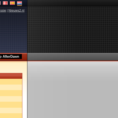
ssie
|
Nieuws2.nl