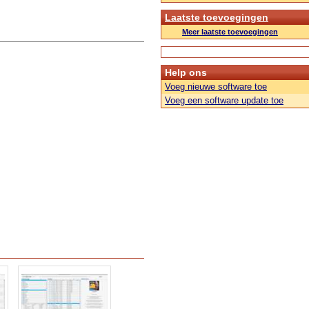
Laatste toevoegingen
Meer laatste toevoegingen
Help ons
Voeg nieuwe software toe
Voeg een software update toe