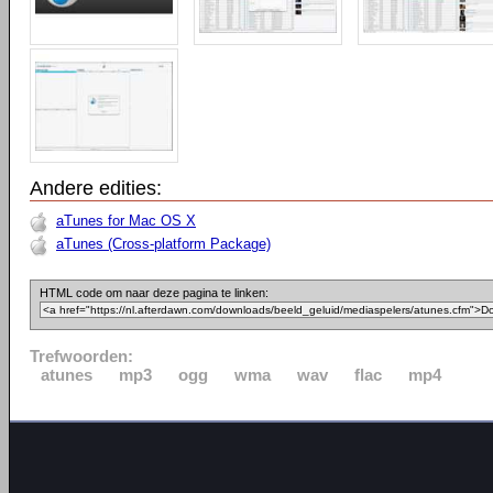
Andere edities:
aTunes for Mac OS X
aTunes (Cross-platform Package)
HTML code om naar deze pagina te linken:
Trefwoorden:
atunes
mp3
ogg
wma
wav
flac
mp4