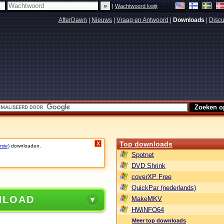
|
Wachtwoord kwijt
AfterDawn
|
Nieuws
|
Vraag en Antwoord
|
Downloads
|
Discu
Top downloads
X
rsie)
downloaden.
Spotnet
DVD Shrink
coverXP Free
QuickPar (nederlands)
NLOAD
MakeMKV
HWiNFO64
Meer top downloads