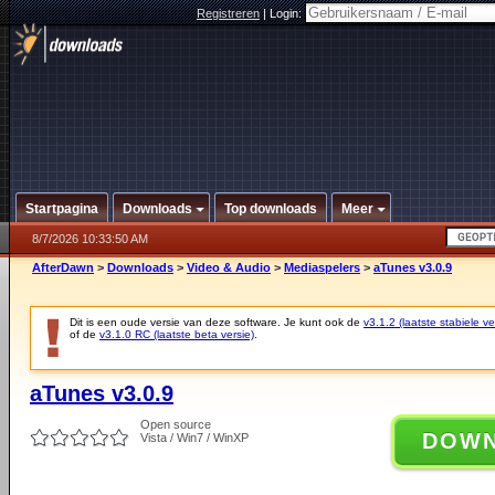
Registreren
|
Login:
Startpagina
Downloads
Top downloads
Meer
8/7/2026 10:33:50 AM
AfterDawn
>
Downloads
>
Video & Audio
>
Mediaspelers
>
aTunes v3.0.9
Dit is een oude versie van deze software. Je kunt ook de
v3.1.2 (laatste stabiele ve
of de
v3.1.0 RC (laatste beta versie)
.
aTunes v3.0.9
Open source
DOW
Vista / Win7 / WinXP