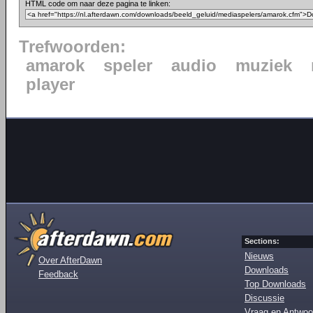
HTML code om naar deze pagina te linken:
Trefwoorden:
amarok
speler
audio
muziek
player
Sections:
Nieuws
Over AfterDawn
Downloads
Feedback
Top Downloads
Discussie
Vraag en Antwoo