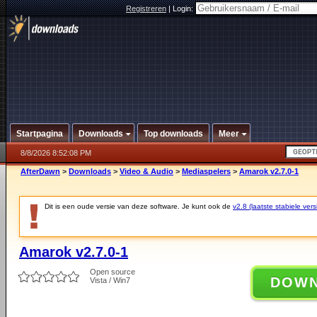
Registreren
|
Login:
Startpagina
Downloads
Top downloads
Meer
8/8/2026 8:52:08 PM
AfterDawn
>
Downloads
>
Video & Audio
>
Mediaspelers
>
Amarok v2.7.0-1
Dit is een oude versie van deze software. Je kunt ook de
v2.8 (laatste stabiele vers
Amarok v2.7.0-1
Open source
DOW
Vista / Win7