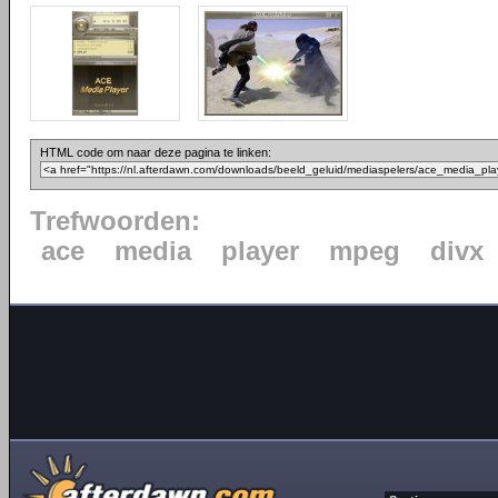
HTML code om naar deze pagina te linken:
Trefwoorden:
ace
media
player
mpeg
divx