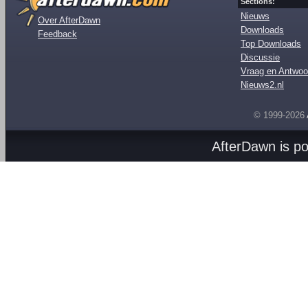
Sections:
Nieuws
Over AfterDawn
Downloads
Feedback
Top Downloads
Discussie
Vraag en Antwoo
Nieuws2.nl
© 1999-2026
AfterDawn is p