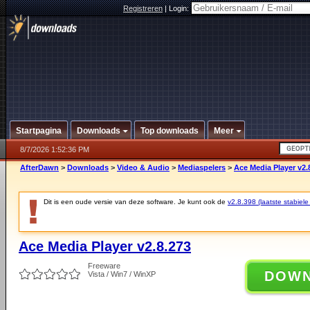
Registreren
|
Login:
Startpagina
Downloads
Top downloads
Meer
8/7/2026 1:52:36 PM
AfterDawn
>
Downloads
>
Video & Audio
>
Mediaspelers
>
Ace Media Player v2.
Dit is een oude versie van deze software. Je kunt ook de
v2.8.398 (laatste stabiele
Ace Media Player v2.8.273
Freeware
DOW
Vista / Win7 / WinXP