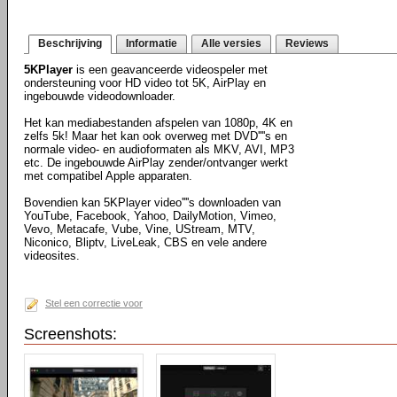
Beschrijving
Informatie
Alle versies
Reviews
5KPlayer
is een geavanceerde videospeler met
ondersteuning voor HD video tot 5K, AirPlay en
ingebouwde videodownloader.
Het kan mediabestanden afspelen van 1080p, 4K en
zelfs 5k! Maar het kan ook overweg met DVD''''s en
normale video- en audioformaten als MKV, AVI, MP3
etc. De ingebouwde AirPlay zender/ontvanger werkt
met compatibel Apple apparaten.
Bovendien kan 5KPlayer video''''s downloaden van
YouTube, Facebook, Yahoo, DailyMotion, Vimeo,
Vevo, Metacafe, Vube, Vine, UStream, MTV,
Niconico, Bliptv, LiveLeak, CBS en vele andere
videosites.
Stel een correctie voor
Screenshots: