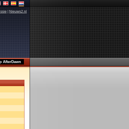
ssie
|
Nieuws2.nl