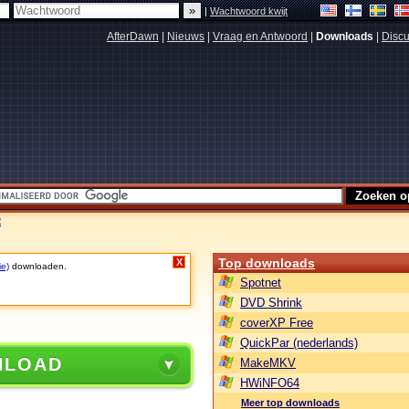
|
Wachtwoord kwijt
AfterDawn
|
Nieuws
|
Vraag en Antwoord
|
Downloads
|
Discu
2
Top downloads
X
ie)
downloaden.
Spotnet
DVD Shrink
coverXP Free
QuickPar (nederlands)
NLOAD
MakeMKV
HWiNFO64
Meer top downloads