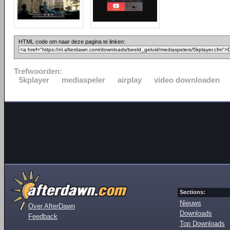
HTML code om naar deze pagina te linken:
Trefwoorden:
5kplayer
mediaspeler
airplay
video downloaden
Sections:
Nieuws
Over AfterDawn
Downloads
Feedback
Top Downloads