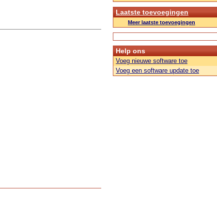
Laatste toevoegingen
Meer laatste toevoegingen
Help ons
Voeg nieuwe software toe
Voeg een software update toe