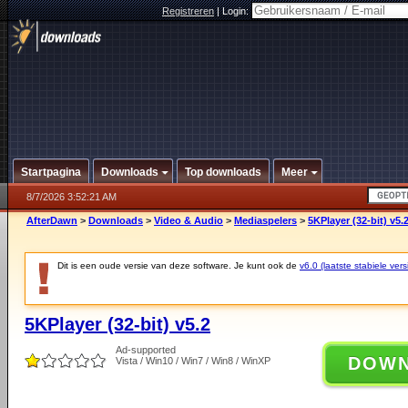
Registreren
|
Login:
Startpagina
Downloads
Top downloads
Meer
8/7/2026 3:52:21 AM
AfterDawn
>
Downloads
>
Video & Audio
>
Mediaspelers
>
5KPlayer (32-bit) v5.
Dit is een oude versie van deze software. Je kunt ook de
v6.0 (laatste stabiele vers
5KPlayer (32-bit) v5.2
Ad-supported
DOW
Vista / Win10 / Win7 / Win8 / WinXP