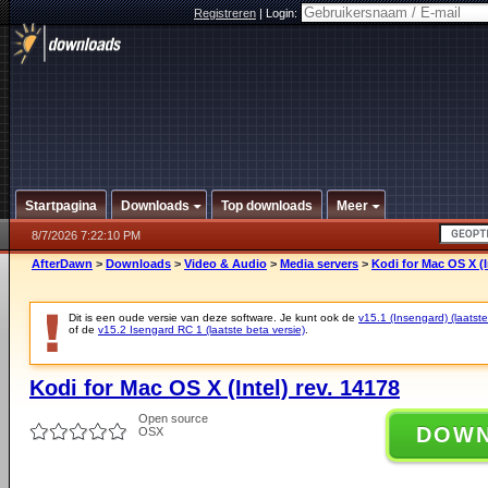
Registreren
|
Login:
Startpagina
Downloads
Top downloads
Meer
8/7/2026 7:22:10 PM
AfterDawn
>
Downloads
>
Video & Audio
>
Media servers
>
Kodi for Mac OS X (I
Dit is een oude versie van deze software. Je kunt ook de
v15.1 (Insengard) (laatste
of de
v15.2 Isengard RC 1 (laatste beta versie)
.
Kodi for Mac OS X (Intel) rev. 14178
Open source
DOW
OSX