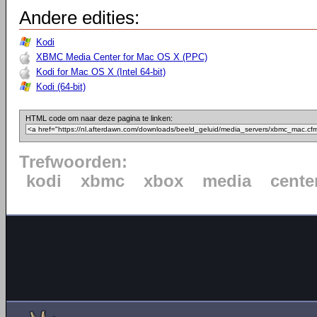
Andere edities:
Kodi
XBMC Media Center for Mac OS X (PPC)
Kodi for Mac OS X (Intel 64-bit)
Kodi (64-bit)
HTML code om naar deze pagina te linken:
Trefwoorden:
kodi
xbmc
xbox
media
cente