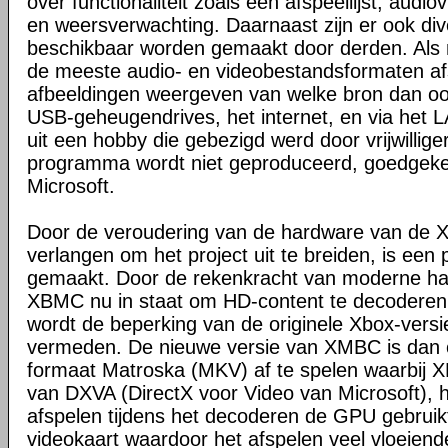
over functionaliteit zoals een afspeellijst, audio
en weersverwachting. Daarnaast zijn er ook dive
beschikbaar worden gemaakt door derden. Al
de meeste audio- en videobestandsformaten a
afbeeldingen weergeven van welke bron dan ook,
USB-geheugendrives, het internet, en via het
uit een hobby die gebezigd werd door vrijwilligers
programma wordt niet geproduceerd, goedgeke
Microsoft.
Door de veroudering van de hardware van de X
verlangen om het project uit te breiden, is een
gemaakt. Door de rekenkracht van moderne har
XBMC nu in staat om HD-content te decoderen
wordt de beperking van de originele Xbox-ver
vermeden. De nieuwe versie van XMBC is dan o
formaat Matroska (MKV) af te spelen waarbij
van DXVA (DirectX voor Video van Microsoft), hi
afspelen tijdens het decoderen de GPU gebruikt
videokaart waardoor het afspelen veel vloeiende