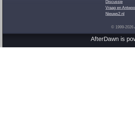
Discussie
Vraag en Antwoo
Nieuws2.nl
© 1999-2026
AfterDawn is p