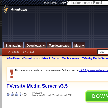
Registreren
|
Login:
Startpagina
Downloads
Top downloads
Meer
8/10/2026 10:47:50 AM
AfterDawn
>
Downloads
>
Video & Audio
>
Media servers
>
TVersity Media Serve
Dit is een oude versie van deze software. Je kunt ook de
v3.7.1 (laatste stabiele ve
TVersity Media Server v3.5
Freeware
DOW
Vista / Win2k / Win7 / Win8 / WinXP