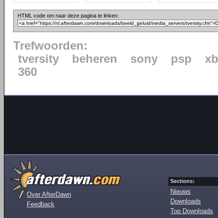
HTML code om naar deze pagina te linken:
Trefwoorden:
tversity
beheren
sony
psp
x
360
Sections:
Nieuws
Over AfterDawn
Downloads
Feedback
Top Downloads