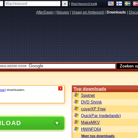
|
Wachtwoord kwijt
AfterDawn
|
Nieuws
|
Vraag en Antwoord
|
Downloads
|
Discu
Top downloads
X
rsie)
downloaden.
Spotnet
DVD Shrink
coverXP Free
QuickPar (nederlands)
NLOAD
MakeMKV
HWiNFO64
Meer top downloads