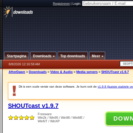
Registreren
|
Login:
Startpagina
Downloads
Top downloads
Meer
8/8/2026 12:16:58 AM
AfterDawn
>
Downloads
>
Video & Audio
>
Media servers
>
SHOUTcast v1.9.7
Dit is een oude versie van deze software. Je kunt ook de
v1.9.8 (laatste stabiele ve
SHOUTcast v1.9.7
Freeware
DOW
Win2k / Win95 / Win98 / WinME /
WinNT / WinXP