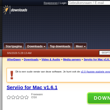
Registreren
|
Login:
Startpagina
Downloads
Top downloads
Meer
8/6/2026 5:28:13 AM
AfterDawn
>
Downloads
>
Video & Audio
>
Media servers
>
Serviio for Mac v1.6.
Dit is een oude versie van deze software. Je kunt ook de
v2.0 (laatste stabiele vers
Serviio for Mac v1.6.1
Freeware
DOW
OSX