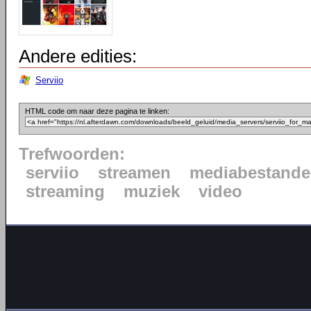
Andere edities:
Serviio
HTML code om naar deze pagina te linken:
Trefwoorden:
serviio
streamen
mediabestand
streaming
muziek
video