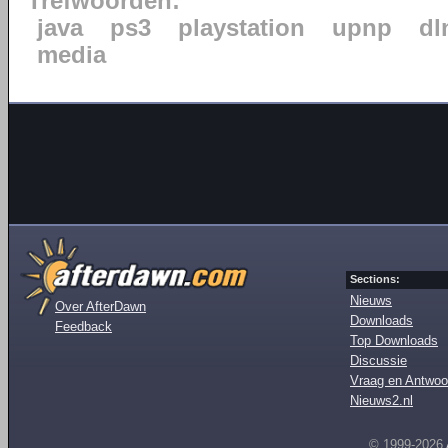
Trefwoorden:
java
ps3
playstation
upnp
dl
media
Sections:
Nieuws
Over AfterDawn
Downloads
Feedback
Top Downloads
Discussie
Vraag en Antwoo
Nieuws2.nl
© 1999-2026