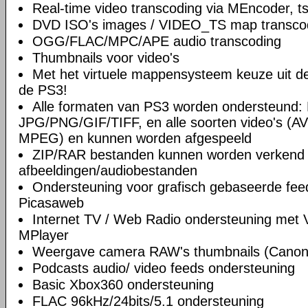
Real-time video transcoding via MEncoder, t
DVD ISO's images / VIDEO_TS map transco
OGG/FLAC/MPC/APE audio transcoding
Thumbnails voor video's
Met het virtuele mappensysteem keuze uit de 
de PS3!
Alle formaten van PS3 worden ondersteund
JPG/PNG/GIF/TIFF, en alle soorten video's (A
MPEG) en kunnen worden afgespeeld
ZIP/RAR bestanden kunnen worden verkend 
afbeeldingen/audiobestanden
Ondersteuning voor grafisch gebaseerde feed
Picasaweb
Internet TV / Web Radio ondersteuning met
MPlayer
Weergave camera RAW's thumbnails (Canon /
Podcasts audio/ video feeds ondersteuning
Basic Xbox360 ondersteuning
FLAC 96kHz/24bits/5.1 ondersteuning