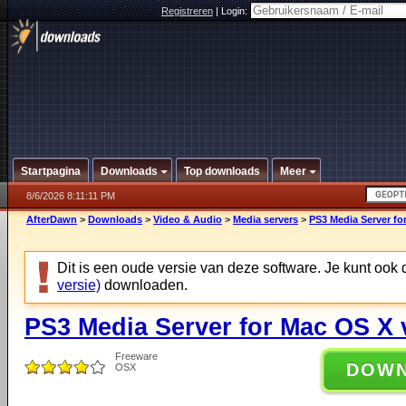
Registreren
|
Login:
Startpagina
Downloads
Top downloads
Meer
8/6/2026 8:11:11 PM
AfterDawn
>
Downloads
>
Video & Audio
>
Media servers
>
PS3 Media Server fo
Dit is een oude versie van deze software. Je kunt ook
versie)
downloaden.
PS3 Media Server for Mac OS X 
Freeware
DOW
OSX