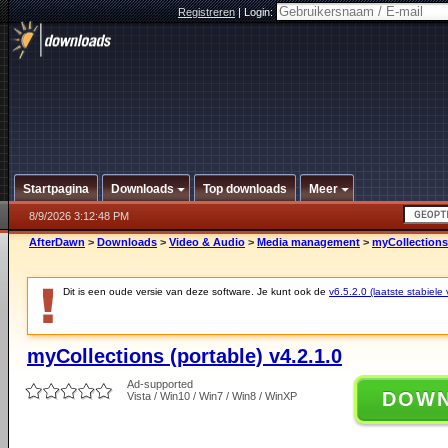
Registreren
|
Login:
Startpagina
Downloads
Top downloads
Meer
8/9/2026 3:12:48 PM
AfterDawn
>
Downloads
>
Video & Audio
>
Media management
>
myCollections 
Dit is een oude versie van deze software. Je kunt ook de
v6.5.2.0 (laatste stabiele 
myCollections (portable) v4.2.1.0
Ad-supported
DOW
Vista / Win10 / Win7 / Win8 / WinXP