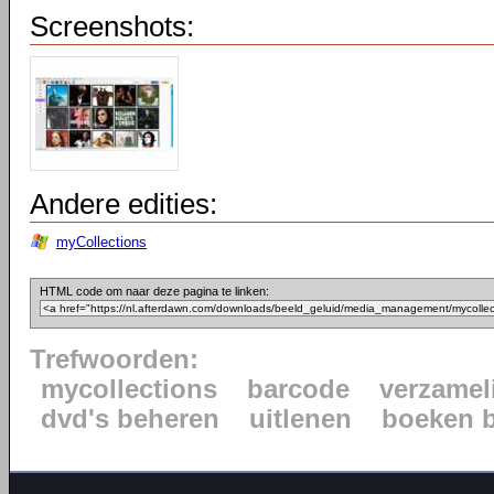
Screenshots:
Andere edities:
myCollections
HTML code om naar deze pagina te linken:
Trefwoorden:
mycollections
barcode
verzamel
dvd's beheren
uitlenen
boeken 