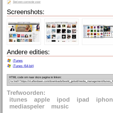
Stel een correctie voor
Screenshots:
Andere edities:
iTunes
iTunes (64-bit)
HTML code om naar deze pagina te linken:
Trefwoorden:
itunes
apple
ipod
ipad
iphon
mediaspeler
music