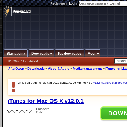
Registreren
|
Login:
Startpagina
Downloads
Top downloads
Meer
8/8/2026 11:43:49 PM
AfterDawn
>
Downloads
>
Video & Audio
>
Media management
>
iTunes for Mac
Dit is een oude versie van deze software. Je kunt ook de
v12.8 (laatste stabiele ver
iTunes for Mac OS X v12.0.1
Freeware
DOW
OSX