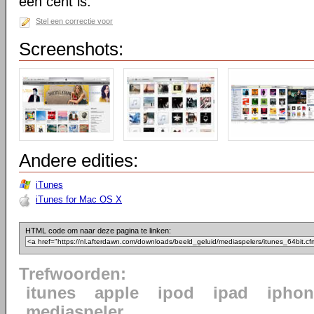
een cent is.
Stel een correctie voor
Screenshots:
Andere edities:
iTunes
iTunes for Mac OS X
HTML code om naar deze pagina te linken:
Trefwoorden:
itunes
apple
ipod
ipad
iphon
mediaspeler