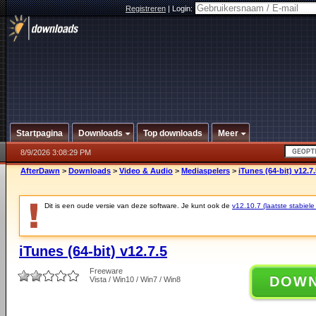
Registreren
|
Login:
Startpagina
Downloads
Top downloads
Meer
8/9/2026 3:08:29 PM
AfterDawn
>
Downloads
>
Video & Audio
>
Mediaspelers
>
iTunes (64-bit) v12.7.
Dit is een oude versie van deze software. Je kunt ook de
v12.10.7 (laatste stabiele
iTunes (64-bit) v12.7.5
Freeware
DOW
Vista / Win10 / Win7 / Win8