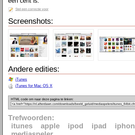
een cent is.
Stel een correctie voor
Screenshots:
Andere edities:
iTunes
iTunes for Mac OS X
HTML code om naar deze pagina te linken:
Trefwoorden:
itunes
apple
ipod
ipad
iphon
mediaspeler