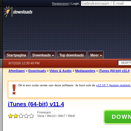
Registreren
|
Login:
Startpagina
Downloads
Top downloads
Meer
8/7/2026 12:35:49 PM
AfterDawn
>
Downloads
>
Video & Audio
>
Mediaspelers
>
iTunes (64-bit) v11.4
Dit is een oude versie van deze software. Je kunt ook de
v12.10.7 (laatste stabiele
iTunes (64-bit) v11.4
Freeware
DOW
Vista / Win10 / Win7 / Win8