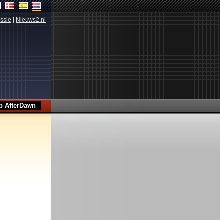
ssie
|
Nieuws2.nl