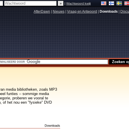
|
Wachtwoord kwijt
AfterDawn
|
Nieuws
|
Vraag en Antwoord
|
Downloads
|
Discu
van media bibliotheken, zoals MP3
peel funties -- sommige media
gorie, proberen we vooral te
n, of het nou een "fysieke" DVD
s
Downloads