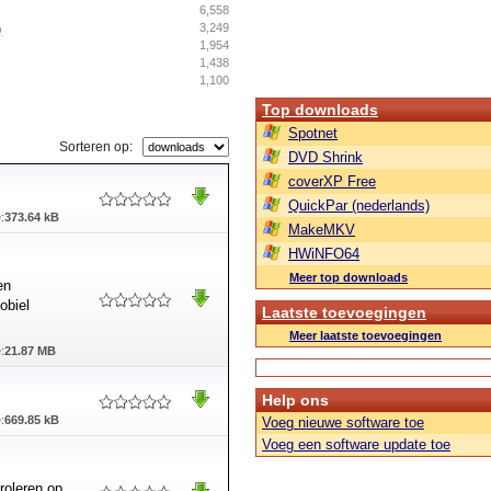
6,558
)
3,249
1,954
1,438
1,100
Top downloads
Spotnet
Sorteren op:
DVD Shrink
coverXP Free
QuickPar (nederlands)
:
373.64 kB
MakeMKV
HWiNFO64
Meer top downloads
en
obiel
Laatste toevoegingen
Meer laatste toevoegingen
:
21.87 MB
Help ons
:
669.85 kB
Voeg nieuwe software toe
Voeg een software update toe
roleren op