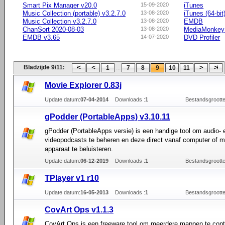
Smart Pix Manager v20.0
15-09-2020
iTunes
Music Collection (portable) v3.2.7.0
13-08-2020
iTunes (64-bit
Music Collection v3.2.7.0
13-08-2020
EMDB
ChanSort 2020-08-03
13-08-2020
MediaMonkey
EMDB v3.65
14-07-2020
DVD Profiler
Bladzijde 9/11:
...
1
7
8
9
10
11
Movie Explorer 0.83j
Update datum:
07-04-2014
Downloads :
1
Bestandsgrootte
gPodder (PortableApps) v3.10.11
gPodder (PortableApps versie) is een handige tool om audio- 
videopodcasts te beheren en deze direct vanaf computer of m
apparaat te beluisteren.
Update datum:
06-12-2019
Downloads :
1
Bestandsgrootte
TPlayer v1 r10
Update datum:
16-05-2013
Downloads :
1
Bestandsgrootte
CovArt Ops v1.1.3
CovArt Ops is een freeware tool om meerdere mappen te cont