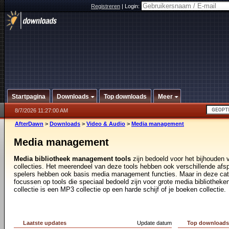
Registreren
|
Login:
Startpagina
Downloads
Top downloads
Meer
8/7/2026 11:27:00 AM
AfterDawn
>
Downloads
>
Video & Audio
>
Media management
Media management
Media bibliotheek management tools
zijn bedoeld voor het bijhouden 
collecties. Het meerendeel van deze tools hebben ook verschillende afs
spelers hebben ook basis media management functies. Maar in deze cate
focussen op tools die speciaal bedoeld zijn voor grote media bibliotheke
collectie is een MP3 collectie op een harde schijf of je boeken collectie.
Laatste updates
Update datum
Top download