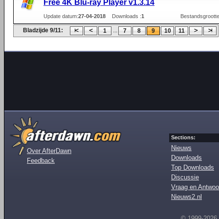
Free 4K Blu-ray Player v1.3.14
Update datum:
27-04-2018
Downloads :
1
Bestandsgrootte
Bladzijde 9/11:
...
1
7
8
9
10
11
Sections:
Nieuws
Over AfterDawn
Downloads
Feedback
Top Downloads
Discussie
Vraag en Antwoo
Nieuws2.nl
© 1999-2026