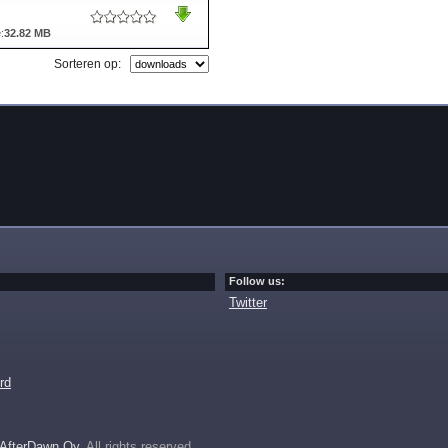
:
32.82 MB
Sorteren op:
Follow us:
Twitter
rd
AfterDawn Oy
. All rights reserved