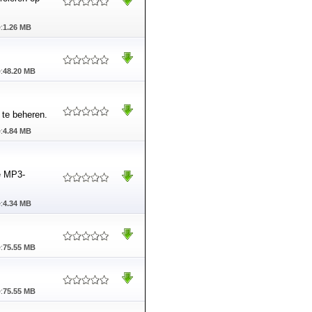
:
1.26 MB
:
48.20 MB
 te beheren.
:
4.84 MB
ie MP3-
:
4.34 MB
:
75.55 MB
:
75.55 MB