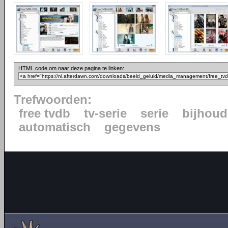
HTML code om naar deze pagina te linken:
Trefwoorden:
free tvdb
tv-serie
serie
bijhou
automatisch
gegevens