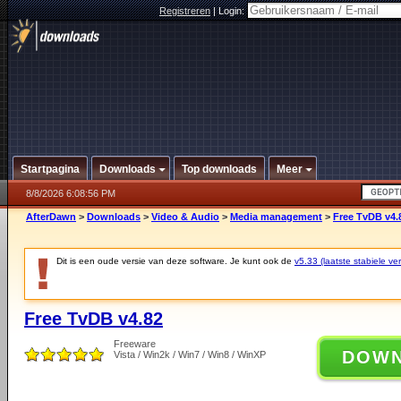
Registreren
|
Login:
Startpagina
Downloads
Top downloads
Meer
8/8/2026 6:08:56 PM
AfterDawn
>
Downloads
>
Video & Audio
>
Media management
>
Free TvDB v4.
Dit is een oude versie van deze software. Je kunt ook de
v5.33 (laatste stabiele ver
Free TvDB v4.82
Freeware
DOW
Vista / Win2k / Win7 / Win8 / WinXP